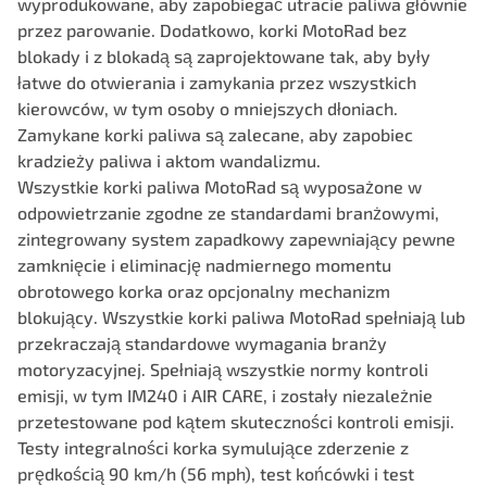
wyprodukowane, aby zapobiegać utracie paliwa głównie
przez parowanie. Dodatkowo, korki MotoRad bez
blokady i z blokadą są zaprojektowane tak, aby były
łatwe do otwierania i zamykania przez wszystkich
kierowców, w tym osoby o mniejszych dłoniach.
Zamykane korki paliwa są zalecane, aby zapobiec
kradzieży paliwa i aktom wandalizmu.
Wszystkie korki paliwa MotoRad są wyposażone w
odpowietrzanie zgodne ze standardami branżowymi,
zintegrowany system zapadkowy zapewniający pewne
zamknięcie i eliminację nadmiernego momentu
obrotowego korka oraz opcjonalny mechanizm
blokujący. Wszystkie korki paliwa MotoRad spełniają lub
przekraczają standardowe wymagania branży
motoryzacyjnej. Spełniają wszystkie normy kontroli
emisji, w tym IM240 i AIR CARE, i zostały niezależnie
przetestowane pod kątem skuteczności kontroli emisji.
Testy integralności korka symulujące zderzenie z
prędkością 90 km/h (56 mph), test końcówki i test