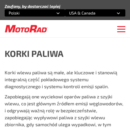
Przejdź do treści
Zaufany, by dostarczać lepiej
Polski
USA & Canada
Wybierz opcję
Wybierz opcję
Ope
KORKI PALIWA
Korki wlewu paliwa są małe, ale kluczowe i stanowią
integralną część pokładowego systemu
diagnostycznego i systemu kontroli emisji spalin.
Zapobiegają one wyciekowi oparów paliwa z szyjki
wlewu, co jest głównym źródłem emisji węglowodorów,
i odgrywają ważną rolę w bezpieczeństwie,
zapobiegając wypływowi paliwa z szyjki wlewu
zbiornika, gdy samochód ulega wypadkowi, w tym