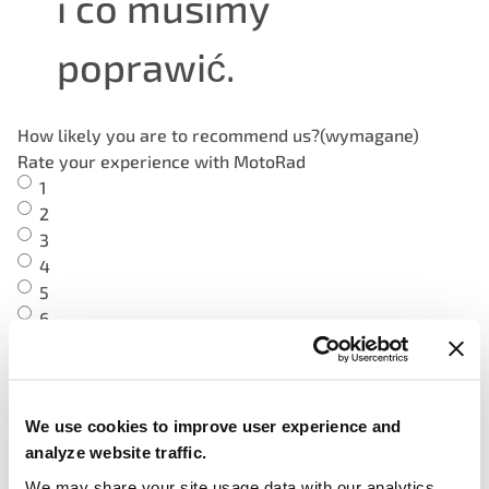
i co musimy
poprawić.
How likely you are to recommend us?
(wymagane)
Rate your experience with MotoRad
1
2
3
4
5
6
7
8
9
10
We use cookies to improve user experience and
analyze website traffic.
We may share your site usage data with our analytics