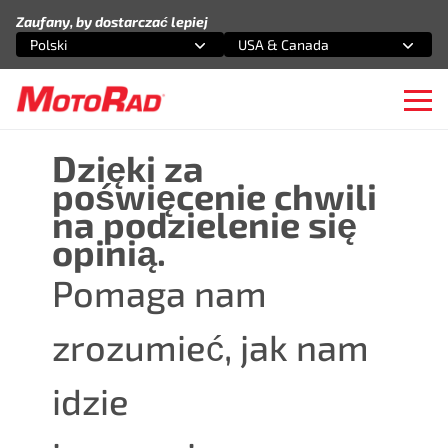
Przejdź do treści
Zaufany, by dostarczać lepiej
Polski
USA & Canada
Wybierz opcję
Wybierz opcję
Ope
Dzięki za
poświęcenie chwili
na podzielenie się
opinią.
Pomaga nam
zrozumieć, jak nam
idzie