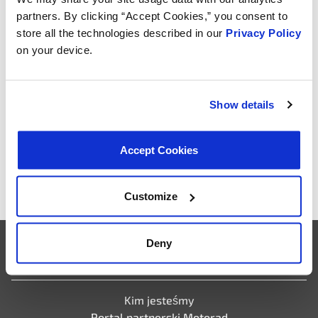
Explain your answer:
(wymagane)
partners. By clicking “Accept Cookies,” you consent to
store all the technologies described in our
Privacy Policy
on your device.
Show details
Accept Cookies
Customize
Deny
Firma
Kim jesteśmy
Portal partnerski Motorad