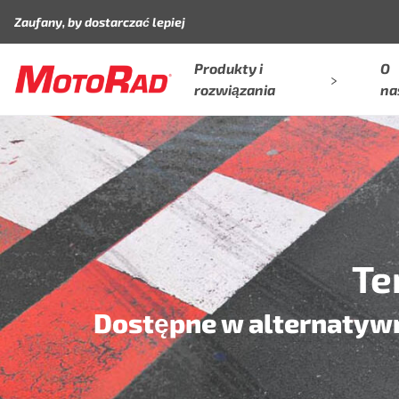
Przejdź do treści
Zaufany, by dostarczać lepiej
Produkty i
O
rozwiązania
na
Te
Dostępne w alternatyw