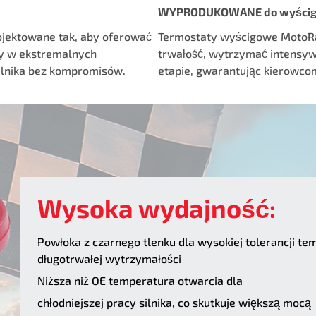
WYPRODUKOWANE do wyści
jektowane tak, aby oferować
Termostaty wyścigowe MotoRa
ry w ekstremalnych
trwałość, wytrzymać intensyw
ilnika bez kompromisów.
etapie, gwarantując kierowcom
Wysoka wydajność:
Powłoka z czarnego tlenku dla wysokiej tolerancji te
długotrwałej wytrzymałości
Niższa niż OE temperatura otwarcia dla
chłodniejszej pracy silnika, co skutkuje większą mocą