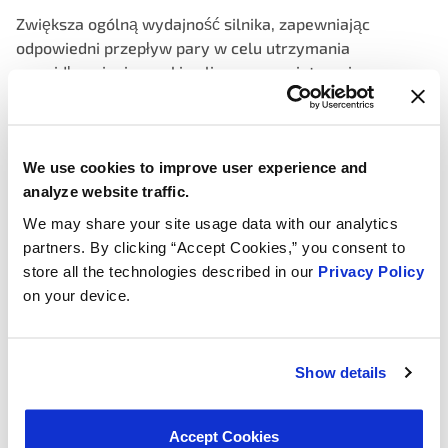
Zwiększa ogólną wydajność silnika, zapewniając
odpowiedni przepływ pary w celu utrzymania
prawidłowej mieszanki paliwowo-powietrznej.
Pomaga ograniczyć szkodliwe emisje i zapewnia
zgodność z przepisami dotyczącymi ochrony
środowiska, kontrolując uwalnianie oparów paliwa do
We use cookies to improve user experience and
silnika.
analyze website traffic.
Zapewnia precyzyjne działanie dzięki
We may share your site usage data with our analytics
elektromagnetycznym zasadom kontroli przepływu
partners. By clicking “Accept Cookies,” you consent to
oparów paliwa z pochłaniacza do silnika.
store all the technologies described in our
Privacy Policy
on your device.
Dostępne od stycznia 2025 r.
Show details
Accept Cookies