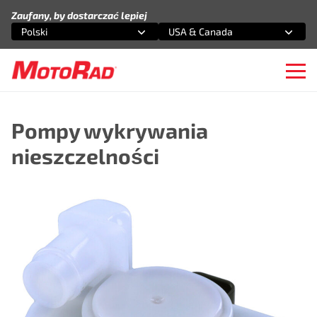
Przejdź do treści
Zaufany, by dostarczać lepiej
Polski
USA & Canada
Wybierz opcję
Wybierz opcję
Ope
Pompy wykrywania
nieszczelności