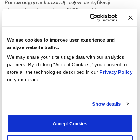
Pompa odgrywa kluczową rolę w identyfikacji
nieszczelności w systemie EVAP, zapobiegając
uwalnianiu się szkodliwych par paliwa do atmosfery
Zaprojektowane do tworzenia precyzyjnej próżni,
zapewniając dokładną identyfikację nieszczelności dla
We use cookies to improve user experience and
zwiększonej wydajności pojazdu
analyze website traffic.
Wyposażone w zintegrowane czujniki, które stale
We may share your site usage data with our analytics
monitorują poziomy ciśnienia, umożliwiając
partners. By clicking “Accept Cookies,” you consent to
natychmiastowe wykrycie wszelkich nieszczelności lub
store all the technologies described in our
Privacy Policy
usterek
on your device.
Show details
Accept Cookies