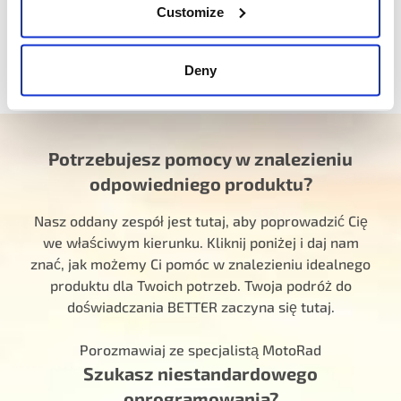
Customize
Deny
Zobacz pełną gamę produktów systemu
EVAP
Potrzebujesz pomocy w znalezieniu
odpowiedniego produktu?
Nasz oddany zespół jest tutaj, aby poprowadzić Cię
we właściwym kierunku. Kliknij poniżej i daj nam
znać, jak możemy Ci pomóc w znalezieniu idealnego
produktu dla Twoich potrzeb. Twoja podróż do
doświadczania BETTER zaczyna się tutaj.
Porozmawiaj ze specjalistą MotoRad
Szukasz niestandardowego
oprogramowania?