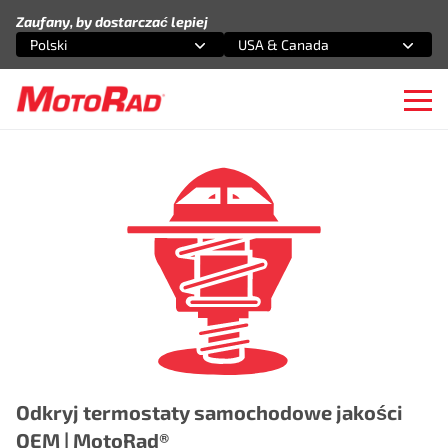
Przejdź do treści
Zaufany, by dostarczać lepiej
Polski
USA & Canada
Wybierz opcję
Wybierz opcję
Ope
Odkryj termostaty samochodowe jakości
OEM | MotoRad®