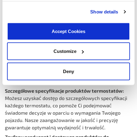
Show details
Accept Cookies
Customize
Tabela zamienników i kompatybilność termostatów:
Z łatwością znajdź kompatybilne termostaty do swojego
pojazdu, korzystając z naszego wygodnego narzędzia do
Deny
wyszukiwania zamienników. Uprość swoje poszukiwania
i zapewnij precyzyjne dopasowanie za każdym razem.
Szczegółowe specyfikacje produktów termostatów:
Możesz uzyskać dostęp do szczegółowych specyfikacji
każdego termostatu, co pomoże Ci podejmować
świadome decyzje w oparciu o wymagania Twojego
pojazdu. Nasze zaangażowanie w jakość i precyzję
gwarantuje optymalną wydajność i trwałość.
Zaufany producent i dostawca
produktów do