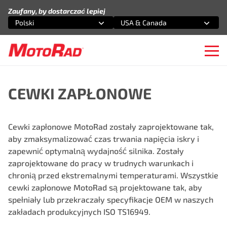
Przejdź do treści
Zaufany, by dostarczać lepiej
Polski
USA & Canada
Wybierz opcję
Wybierz opcję
Ope
CEWKI ZAPŁONOWE
Cewki zapłonowe MotoRad zostały zaprojektowane tak,
aby zmaksymalizować czas trwania napięcia iskry i
zapewnić optymalną wydajność silnika. Zostały
zaprojektowane do pracy w trudnych warunkach i
chronią przed ekstremalnymi temperaturami. Wszystkie
cewki zapłonowe MotoRad są projektowane tak, aby
spełniały lub przekraczały specyfikacje OEM w naszych
zakładach produkcyjnych ISO TS16949.