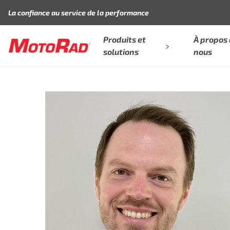
Aller au contenu
La confiance au service de la performance
Produits et
À propos
solutions
nous