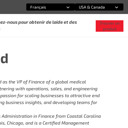
Français
USA & Canada
Sélectionnez une option
Sélectionnez une option
ez-nous pour obtenir de laide et des
Trouver un
s
produit
ld
d as the VP of Finance of a global medical
nering with operations, sales, and engineering
assion for scaling businesses to attractive end
ng business insights, and developing teams for
s Administration in Finance from Coastal Carolina
nois, Chicago, and is a Certified Management