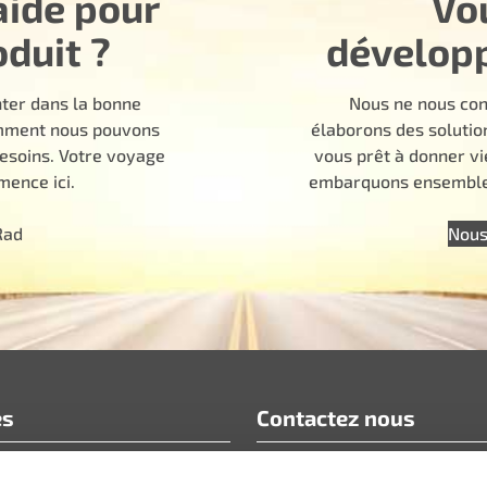
aide pour
Vo
oduit ?
dévelop
nter dans la bonne
Nous ne nous con
comment nous pouvons
élaborons des solutio
besoins. Votre voyage
vous prêt à donner vi
ence ici.
embarquons ensemble 
Rad
Nous
es
Contactez nous
info@motoradusa.com