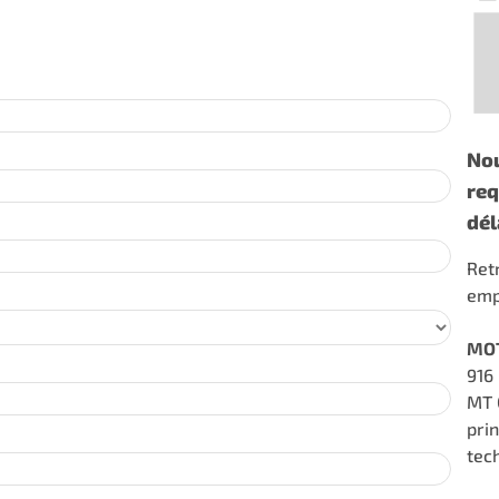
Nou
req
dél
Ret
emp
MO
916
MT 
pri
tec