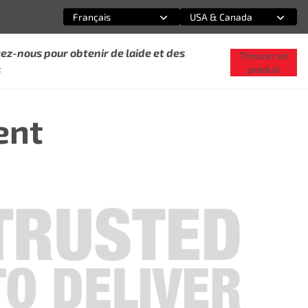
Français
USA & Canada
Sélectionnez une option
Sélectionnez une option
ez-nous pour obtenir de laide et des
Trouver un
s
produit
ent