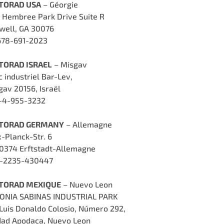
TORAD USA
– Géorgie
 Hembree Park Drive Suite R
well, GA 30076
678-691-2023
ORAD ISRAEL
– Misgav
 industriel Bar-Lev,
gav 20156, Israël
-4-955-3232
TORAD GERMANY
– Allemagne
-Planck-Str. 6
0374 Erftstadt-Allemagne
-2235-430447
TORAD MEXIQUE
– Nuevo Leon
ONIA SABINAS INDUSTRIAL PARK
 Luis Donaldo Colosio, Número 292,
dad Apodaca, Nuevo Leon