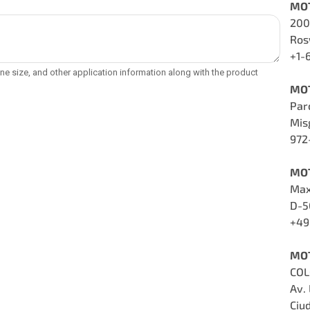
MO
200
Ros
+1-
MOT
Parc
Mis
972
MO
Max
D-5
+49
MO
COL
Av.
Ciu