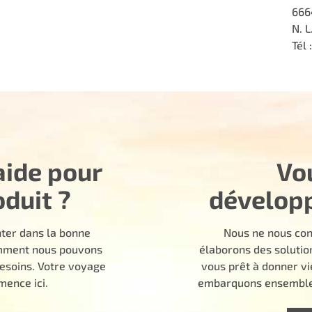
666
N. L
Tél 
aide pour
Vo
oduit ?
dévelop
nter dans la bonne
Nous ne nous con
comment nous pouvons
élaborons des solutio
besoins. Votre voyage
vous prêt à donner vi
ence ici.
embarquons ensemble 