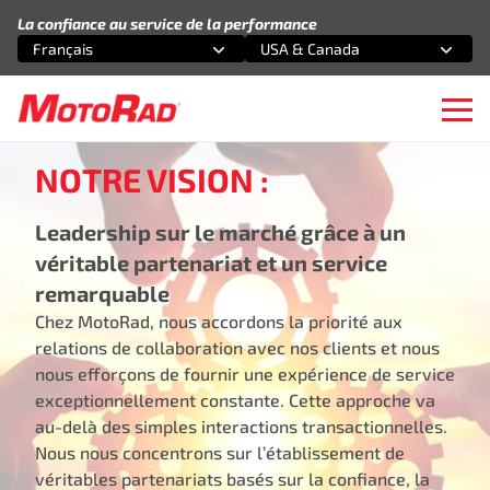
Aller au contenu
La confiance au service de la performance
Français
USA & Canada
Sélectionnez une option
Sélectionnez une option
Ope
NOTRE VISION :
Leadership sur le marché grâce à un
véritable partenariat et un service
remarquable
Chez MotoRad, nous accordons la priorité aux
relations de collaboration avec nos clients et nous
nous efforçons de fournir une expérience de service
exceptionnellement constante. Cette approche va
au-delà des simples interactions transactionnelles.
Nous nous concentrons sur l’établissement de
véritables partenariats basés sur la confiance, la