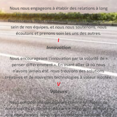
Nous nous engageons à établir des relations à long
terme avec nos employés, nos clients et nos
fournisseurs. Nous nous consacrons à la synergie au
sein de nos équipes, et nous nous soutenons, nous
écoutons et prenons soin les uns des autres.
I
Innovation
Nous encourageons l’innovation par la volonté de «
penser différemment ». En osant aller là où nous
n’avons jamais été, nous trouvons des solutions
créatives et de nouvelles technologies à valeur ajoutée.
V
Valeurs
Nous considérons nos valeurs comme le moteur de
notre succès et comme une partie intégrante de tout ce
que nous faisons. Nous nous consacrons à donner vie à