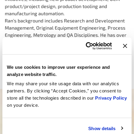
product/project design, production tooling and
manufacturing automation.
Ran’s background includes Research and Development
Management, Original Equipment Engineering, Process
Engineering, Metrology and QA Disciplines. He has over
20 years experience serving a variety of industries such
as automotive, electrical components and aviation.
Ran holds a bachelor’s degree in Mechanical
Engineering from Braude College of Engineering, Israel.
We use cookies to improve user experience and
Ran is based out of MotoRad’s offices in Israel.
analyze website traffic.
We may share your site usage data with our analytics
partners. By clicking “Accept Cookies,” you consent to
store all the technologies described in our
Privacy Policy
Vous avez besoin d’aide pour trouver le
on your device.
bon produit ?
Notre équipe dévouée est là pour vous orienter
Show details
dans la bonne direction. Cliquez ci-dessous et dites-