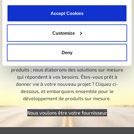
nous comment nous pouvons vous aider à trouver
le produit idéal pour vos besoins. Votre voyage vers
Accept Cookies
une meilleure expérience commence ici.
Customize
Parlez à un spécialiste MotoRad
Vous cherchez un développement sur
mesure ?
Deny
Nous ne nous contentons pas de proposer des
produits ; nous élaborons des solutions sur mesure
qui répondent à vos besoins. Êtes-vous prêt à
donner vie à votre nouveau projet ? Cliquez ci-
dessous, et embarquons ensemble pour le
développement de produits sur mesure.
Nous voulons être votre fournisseur