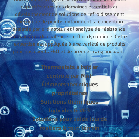
capacités dans des domaines essentiels au
développement de solutions de refroidissement
thermique de pointe, notamment la conception
assistée par ordinateur et l’analyse de résistance,
le transfert de chaleur et le flux dynamique. Cette
expertise est appliquée à une variété de produits
pour nos clients FEO et de premier rang, incluant :
Thermostats à boîtier
contrôlé par MAP
Éléments thermiques
propriétaires
Solutions thermiques
hybrides & VEB
Solutions pour poids lourds
routiers & tout-terrain