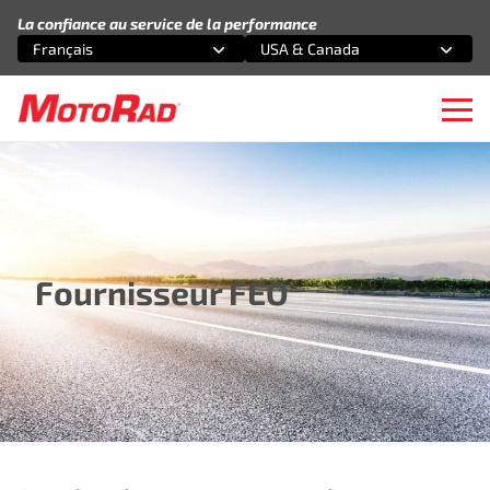
Aller au contenu
La confiance au service de la performance
Français
USA & Canada
Sélectionnez une option
Sélectionnez une option
Ope
Fournisseur FEO