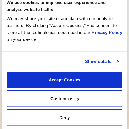
We use cookies to improve user experience and
analyze website traffic.
We may share your site usage data with our analytics
partners. By clicking “Accept Cookies,” you consent to
store all the technologies described in our
Privacy Policy
on your device.
Trouvez des emplois et postulez via les liens ci-dessous
:
Show details
Emplois aux États-Unis sur ADP
Tous les emplois sur LinkedIn
Accept Cookies
Customize
Vous avez besoin d’aide pour trouver le
bon produit ?
Deny
Notre équipe dévouée est là pour vous orienter