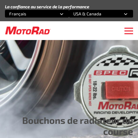
Aller au contenu
La confiance au service de la performance
Français
USA & Canada
Sélectionnez une option
Sélectionnez une option
Ope
Bouchons de radiateur de
course