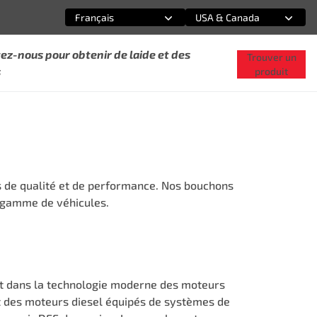
Français
USA & Canada
Sélectionnez une option
Sélectionnez une option
ez-nous pour obtenir de laide et des
Trouver un
s
produit
 de qualité et de performance. Nos bouchons
e gamme de véhicules.
vot dans la technologie moderne des moteurs
nt des moteurs diesel équipés de systèmes de