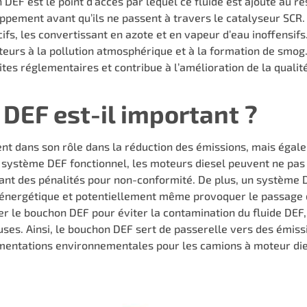
 DEF est le point d’accès par lequel ce fluide est ajouté au 
appement avant qu’ils ne passent à travers le catalyseur SCR.
ifs, les convertissant en azote et en vapeur d’eau inoffensif
teurs à la pollution atmosphérique et à la formation de smo
tes réglementaires et contribue à l’amélioration de la qualité 
DEF est-il important ?
 dans son rôle dans la réduction des émissions, mais égaleme
ystème DEF fonctionnel, les moteurs diesel peuvent ne pas 
nant des pénalités pour non-conformité. De plus, un système
é énergétique et potentiellement même provoquer le passage 
er le bouchon DEF pour éviter la contamination du fluide DEF, 
ses. Ainsi, le bouchon DEF sert de passerelle vers des émiss
mentations environnementales pour les camions à moteur die