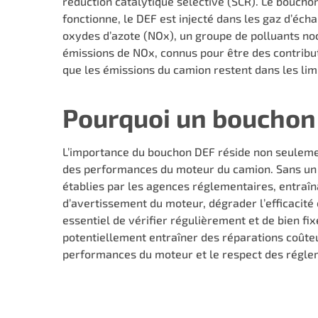
réduction catalytique sélective (SCR). Le bouchon
fonctionne, le DEF est injecté dans les gaz d’éch
oxydes d’azote (NOx), un groupe de polluants noc
émissions de NOx, connus pour être des contribu
que les émissions du camion restent dans les limi
Pourquoi un bouchon 
L’importance du bouchon DEF réside non seulement
des performances du moteur du camion. Sans un s
établies par les agences réglementaires, entraî
d’avertissement du moteur, dégrader l’efficacit
essentiel de vérifier régulièrement et de bien fix
potentiellement entraîner des réparations coûteu
performances du moteur et le respect des régle