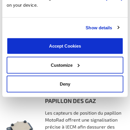
liquide de refroidissement MotoRad
on your device.
fournissent des données précises au
PCM afin dassurer une gestion
correcte du système dinjection de
Show details
carburant de votre véhicule, de
lallumage et du calage variable des
soupapes, des changements de
Accept Cookies
vitesse de la transmission, et plus
encore.
Customize
Plus dinfos
Deny
CAPTEURS DE POSITION DU
PAPILLON DES GAZ
Les capteurs de position du papillon
MotoRad offrent une signalisation
précise à lECM afin dassurer des