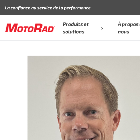
Aller au contenu
La confiance au service de la performance
Produits et
À propos
solutions
nous