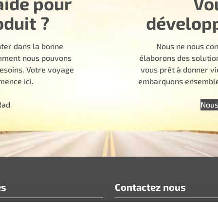
aide pour
Vo
oduit ?
dévelop
nter dans la bonne
Nous ne nous con
comment nous pouvons
élaborons des solutio
besoins. Votre voyage
vous prêt à donner vi
ence ici.
embarquons ensemble 
Rad
Nous
es
Contactez nous
info@motoradusa.com