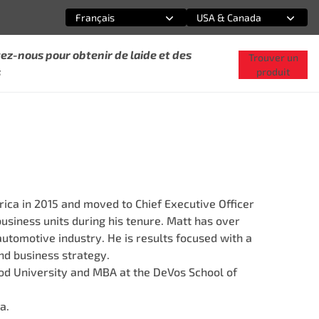
Français
USA & Canada
Sélectionnez une option
Sélectionnez une option
ez-nous pour obtenir de laide et des
Trouver un
s
produit
ca in 2015 and moved to Chief Executive Officer
usiness units during his tenure. Matt has over
automotive industry. He is results focused with a
nd business strategy.
d University and MBA at the DeVos School of
a.