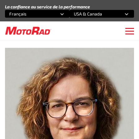
Aller au contenu
La confiance au service de la performance
Français
USA & Canada
Sélectionnez une option
Sélectionnez une option
Ope