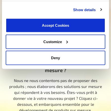
Vous avez besoin d’aide pour trouver le
Show details
bon produit ?
Notre équipe dévouée est là pour vous orienter
Accept Cookies
dans la bonne direction. Cliquez ci-dessous et dites-
nous comment nous pouvons vous aider à trouver
le produit idéal pour vos besoins. Votre voyage vers
Customize
une meilleure expérience commence ici.
Parlez à un spécialiste MotoRad
Deny
Vous cherchez un développement sur
mesure ?
Nous ne nous contentons pas de proposer des
produits ; nous élaborons des solutions sur mesure
qui répondent à vos besoins. Êtes-vous prêt à
donner vie à votre nouveau projet ? Cliquez ci-
dessous, et embarquons ensemble pour le
développement de produits sur mesure.