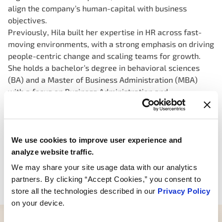
align the company’s human-capital with business
objectives.
Previously, Hila built her expertise in HR across fast-
moving environments, with a strong emphasis on driving
people-centric change and scaling teams for growth.
She holds a bachelor’s degree in behavioral sciences
(BA) and a Master of Business Administration (MBA)
with a focus on Business Administration and
Management.
With a passion for empowering individuals and fostering
inclusive, high-performance workplaces, Hila is
committed to shaping an environment where talent
We use cookies to improve user experience and
flourishes and organizational success follow from
analyze website traffic.
authentic, engaged teams.
We may share your site usage data with our analytics
Hila is based out of MotoRad’s offices in Israel.
partners. By clicking “Accept Cookies,” you consent to
store all the technologies described in our
Privacy Policy
on your device.