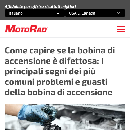
Vai al contenuto
Affidabile per offrire risultati migliori
Italiano
USA & Canada
Seleziona un'opzione
Seleziona un'opzione
Apri
Come capire se la bobina di
accensione è difettosa: I
principali segni dei più
comuni problemi e guasti
della bobina di accensione