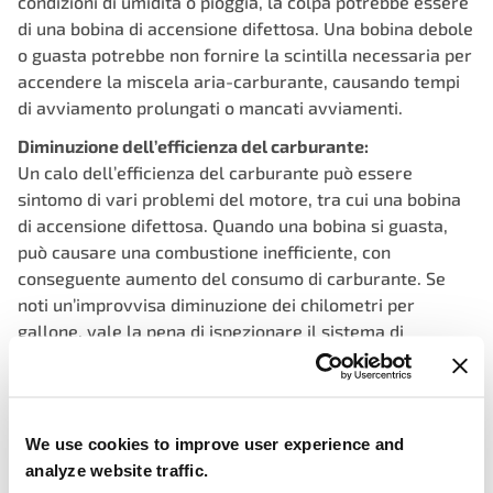
condizioni di umidità o pioggia, la colpa potrebbe essere
di una bobina di accensione difettosa. Una bobina debole
o guasta potrebbe non fornire la scintilla necessaria per
accendere la miscela aria-carburante, causando tempi
di avviamento prolungati o mancati avviamenti.
Diminuzione dell’efficienza del carburante:
Un calo dell’efficienza del carburante può essere
sintomo di vari problemi del motore, tra cui una bobina
di accensione difettosa. Quando una bobina si guasta,
può causare una combustione inefficiente, con
conseguente aumento del consumo di carburante. Se
noti un’improvvisa diminuzione dei chilometri per
gallone, vale la pena di ispezionare il sistema di
accensione per individuare eventuali problemi.
Stallo del motore:
Una bobina di accensione guasta può causare uno stallo
We use cookies to improve user experience and
intermittente o un improvviso spegnimento del motore
analyze website traffic.
durante la guida. Questo si verifica quando la bobina