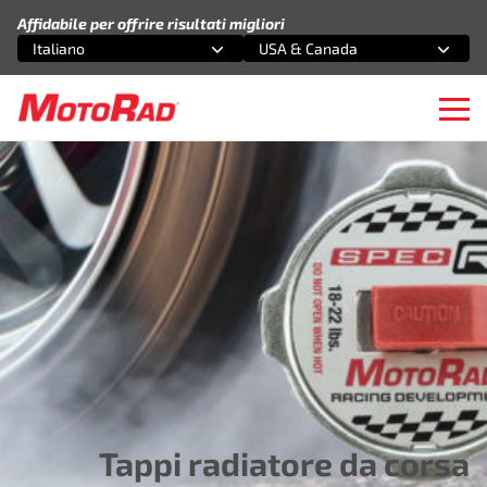
Vai al contenuto
Affidabile per offrire risultati migliori
Italiano
USA & Canada
Seleziona un'opzione
Seleziona un'opzione
Ope
Tappi radiatore da corsa