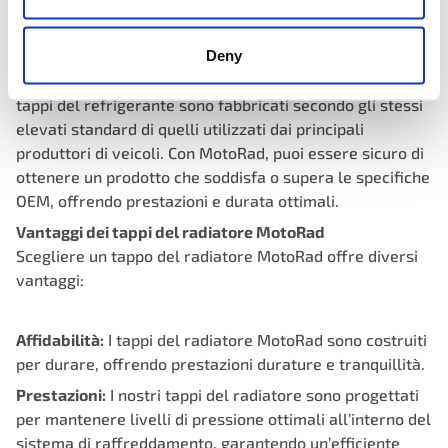
e modelli di veicoli.
Garanzia di qualità OEM
Deny
In MotoRad, comprendiamo l’importanza della qualità
OEM nei componenti automobilistici. Ecco perché i nostri
tappi del refrigerante sono fabbricati secondo gli stessi
elevati standard di quelli utilizzati dai principali
produttori di veicoli. Con MotoRad, puoi essere sicuro di
ottenere un prodotto che soddisfa o supera le specifiche
OEM, offrendo prestazioni e durata ottimali.
Vantaggi dei tappi del radiatore MotoRad
Scegliere un tappo del radiatore MotoRad offre diversi
vantaggi:
Affidabilità:
I tappi del radiatore MotoRad sono costruiti
per durare, offrendo prestazioni durature e tranquillità.
Prestazioni:
I nostri tappi del radiatore sono progettati
per mantenere livelli di pressione ottimali all’interno del
sistema di raffreddamento, garantendo un’efficiente