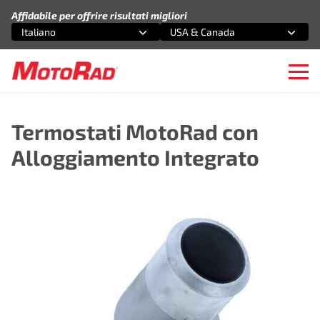
Vai al contenuto
Affidabile per offrire risultati migliori
Italiano
USA & Canada
Seleziona un'opzione
Seleziona un'opzione
Ope
Termostati MotoRad con
Alloggiamento Integrato