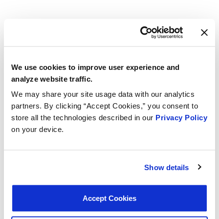
La pompa svolge un ruolo fondamentale nell’identificare
le perdite nel sistema EVAP, impedendo ai vapori di
carburante nocivi di fuoriuscire nell’atmosfera
We use cookies to improve user experience and
Progettata per creare un vuoto preciso, garantendo
analyze website traffic.
un’identificazione accurata delle perdite per migliorare
le prestazioni del veicolo
We may share your site usage data with our analytics
partners. By clicking “Accept Cookies,” you consent to
Dotata di sensori integrati che monitorano
store all the technologies described in our
Privacy Policy
continuamente i livelli di pressione, consentendo il
on your device.
rilevamento immediato di eventuali perdite o
malfunzionamenti
Show details
Accept Cookies