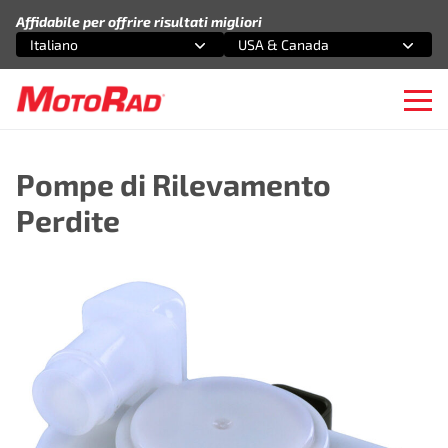
Vai al contenuto
Affidabile per offrire risultati migliori
Italiano
USA & Canada
Seleziona un'opzione
Seleziona un'opzione
Ope
Pompe di Rilevamento
Perdite