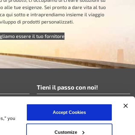
 alle tue esigenze. Sei pronto a dare vita al tuo
ca qui sotto e intraprendiamo insieme il viaggio
viluppo di prodotti personalizzati.
gliamo essere il tuo fornitore
Tieni il passo con noi!
Iscriviti alle nostre news!
Accept Cookies
es,” you
Customize