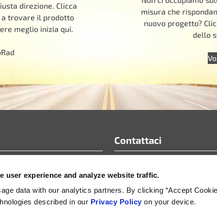
iusta direzione. Clicca
misura che rispondano
 a trovare il prodotto
nuovo progetto? Clic
ere meglio inizia qui.
dello s
oRad
Vo
Contattaci
info@motoradusa.com
 user experience and analyze website traffic.
ci e white paper
+1-888-262-4153
municati stampa
ge data with our analytics partners. By clicking “Accept Cooki
echnologies described in our
Privacy Policy
on your device.