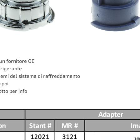
un fornitore OE
frigerante
blemi del sistema di raffreddamento
appi
otto per info