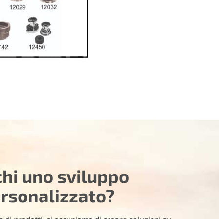
chi uno sviluppo
rsonalizzato?
 di prodotti; ci occupiamo di creare soluzioni su