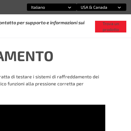
Italiano
USA & Canada
Seleziona un'opzione
Seleziona un'opzione
ontatto per supporto e informazioni sui
Trova un
prodotto
DAMENTO
atta di testare i sistemi di raffreddamento dei
ico funzioni alla pressione corretta per