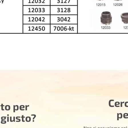
Cer
uto per
pe
 giusto?
Non ci occupiamo solo