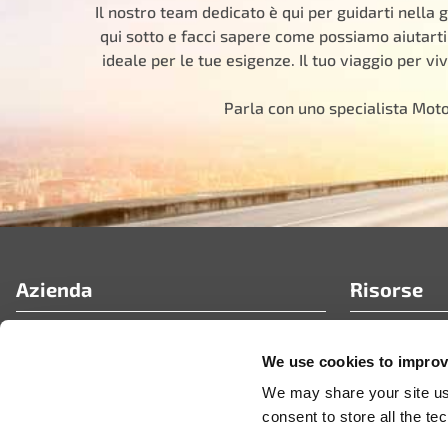
Il nostro team dedicato è qui per guidarti nella g
qui sotto e facci sapere come possiamo aiutarti
ideale per le tue esigenze. Il tuo viaggio per viv
Parla con uno specialista Mot
Azienda
Risorse
Chi siamo
FAQ
We use cookies to improve
Portale partner Motorad
Articoli tecni
Carriere
Notizie e co
We may share your site usa
Video
consent to store all the t