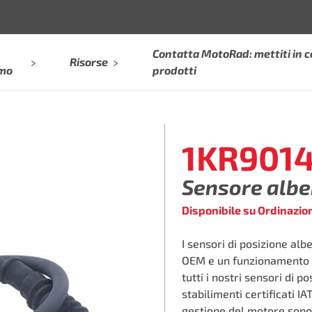
Contatta MotoRad: mettiti in c
Risorse
amo
prodotti
1KR901
Sensore albe
Disponibile su Ordinazio
I sensori di posizione a
OEM e un funzionamento d
tutti i nostri sensori di 
stabilimenti certificati IA
gestione del motore sono 