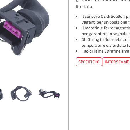
limitata.
Il sensore OE di livello 1
vaganti per un posizionam
Il materiale ferromagneti
per garantire un segnale d
Gli O-ring in fluoroelasto
temperature e a tutte le f
Filo di rame ultrafine sma
SPECIFICHE
INTERSCAMB