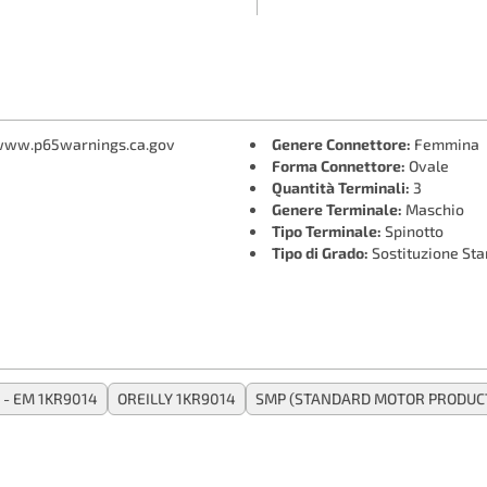
- www.p65warnings.ca.gov
Genere Connettore:
Femmina
Forma Connettore:
Ovale
Quantità Terminali:
3
Genere Terminale:
Maschio
Tipo Terminale:
Spinotto
Tipo di Grado:
Sostituzione St
- EM 1KR9014
OREILLY 1KR9014
SMP (STANDARD MOTOR PRODUCT