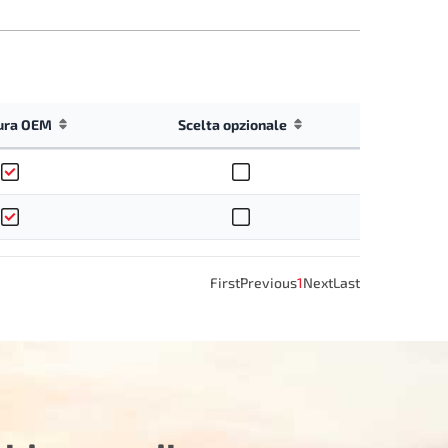
ura OEM
Scelta opzionale
First
Previous
1
Next
Last