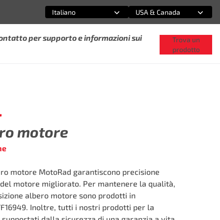
Italiano
USA & Canada
Seleziona un'opzione
Seleziona un'opzione
ontatto per supporto e informazioni sui
Trova un
prodotto
4
ro motore
ne
lbero motore MotoRad garantiscono precisione
el motore migliorato. Per mantenere la qualità,
posizione albero motore sono prodotti in
TF16949. Inoltre, tutti i nostri prodotti per la
supportati dalla sicurezza di una garanzia a vita