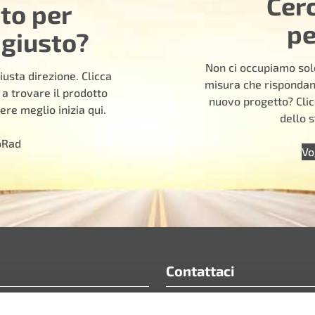
Cer
uto per
pe
 giusto?
Non ci occupiamo solo
iusta direzione. Clicca
misura che rispondano
 a trovare il prodotto
nuovo progetto? Clic
ere meglio inizia qui.
dello s
oRad
Vo
Contattaci
info@motoradusa.com