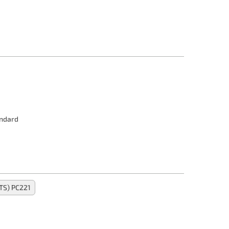
andard
S) PC221