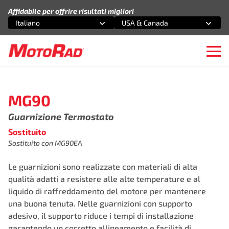
Vai al contenuto
Affidabile per offrire risultati migliori
Italiano
USA & Canada
Seleziona un'opzione
Seleziona un'opzione
Ope
MG90
Guarnizione Termostato
Sostituito
Sostituito con MG90EA
Le guarnizioni sono realizzate con materiali di alta
qualità adatti a resistere alle alte temperature e al
liquido di raffreddamento del motore per mantenere
una buona tenuta. Nelle guarnizioni con supporto
adesivo, il supporto riduce i tempi di installazione
garantendo un corretto allineamento e facilità di