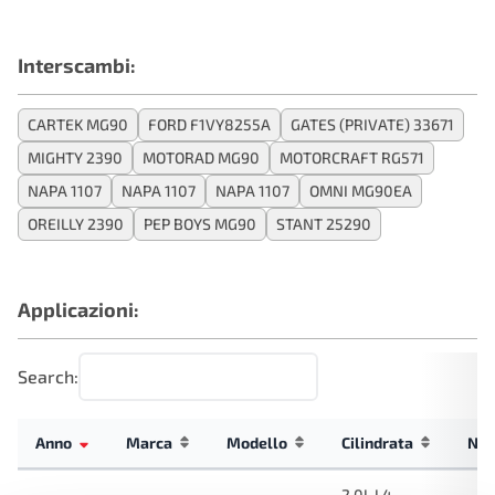
Interscambi:
CARTEK MG90
FORD F1VY8255A
GATES (PRIVATE) 33671
MIGHTY 2390
MOTORAD MG90
MOTORCRAFT RG571
NAPA 1107
NAPA 1107
NAPA 1107
OMNI MG90EA
OREILLY 2390
PEP BOYS MG90
STANT 25290
Applicazioni:
Search:
Anno
Marca
Modello
Cilindrata
Not
2.0L L4