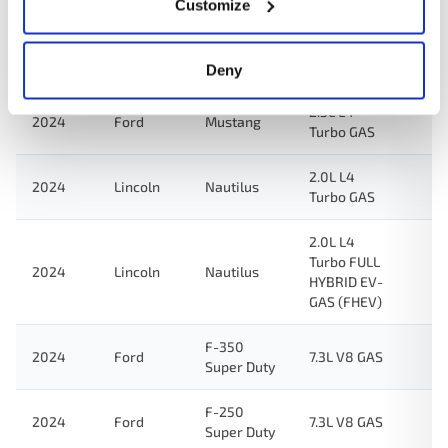
Turbo GAS
Customize
E-350
2024
Ford
7.3L V8 GAS
Super Duty
Deny
2.3L L4
2024
Ford
Mustang
Turbo GAS
2.0L L4
2024
Lincoln
Nautilus
Turbo GAS
2.0L L4
Turbo FULL
2024
Lincoln
Nautilus
HYBRID EV-
GAS (FHEV)
F-350
2024
Ford
7.3L V8 GAS
Super Duty
F-250
2024
Ford
7.3L V8 GAS
Super Duty