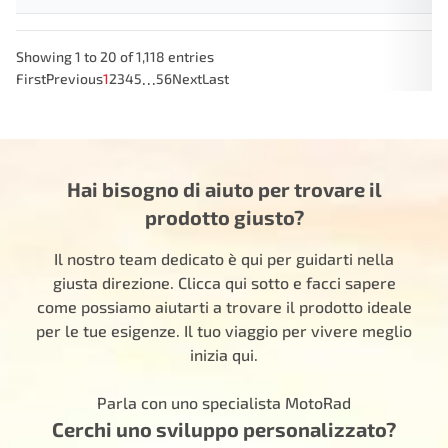
Showing 1 to 20 of 1,118 entries
…
First
Previous
1
2
3
4
5
56
Next
Last
Hai bisogno di aiuto per trovare il
prodotto giusto?
Il nostro team dedicato è qui per guidarti nella
giusta direzione. Clicca qui sotto e facci sapere
come possiamo aiutarti a trovare il prodotto ideale
per le tue esigenze. Il tuo viaggio per vivere meglio
inizia qui.
Parla con uno specialista MotoRad
Cerchi uno sviluppo personalizzato?