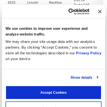
2025
Lincoln
Nautilus
Turbo GAS
2.0L L4
Turbo FULL
2025
Lincoln
Nautilus
HYBRID EV-
We use cookies to improve user experience and
GAS (FHEV)
analyze website traffic.
2.0L L4
We may share your site usage data with our analytics
2024
Lincoln
Corsair
Turbo GAS
partners. By clicking “Accept Cookies,” you consent to
store all the technologies described in our
Privacy Policy
F-550
2024
Ford
7.3L V8 GAS
on your device.
Super Duty
F-450
2024
Ford
7.3L V8 GAS
Super Duty
Show details
F-350
2024
Ford
6.8L V8 GAS
Super Duty
Accept Cookies
2.0L L4
2024
Ford
Escape