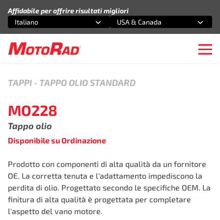
Vai al contenuto
Affidabile per offrire risultati migliori
Italiano
USA & Canada
Seleziona un'opzione
Seleziona un'opzione
Ope
TAPPI
-
TAPPO OLIO STANDARD
MO228
Tappo olio
Disponibile su Ordinazione
Prodotto con componenti di alta qualità da un fornitore
OE. La corretta tenuta e l'adattamento impediscono la
perdita di olio. Progettato secondo le specifiche OEM. La
finitura di alta qualità è progettata per completare
l'aspetto del vano motore.