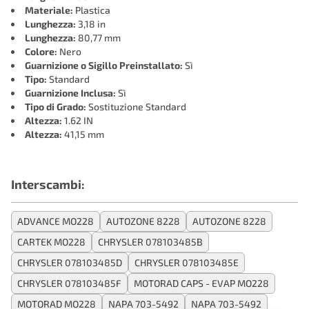
Materiale:
Plastica
Lunghezza:
3,18 in
Lunghezza:
80,77 mm
Colore:
Nero
Guarnizione o Sigillo Preinstallato:
Sì
Tipo:
Standard
Guarnizione Inclusa:
Sì
Tipo di Grado:
Sostituzione Standard
Altezza:
1.62 IN
Altezza:
41,15 mm
Interscambi:
ADVANCE MO228
AUTOZONE 8228
AUTOZONE 8228
CARTEK MO228
CHRYSLER 078103485B
CHRYSLER 078103485D
CHRYSLER 078103485E
CHRYSLER 078103485F
MOTORAD CAPS - EVAP MO228
MOTORAD MO228
NAPA 703-5492
NAPA 703-5492