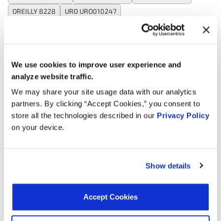
OREILLY 8228
URO URO010247
Applicazioni:
We use cookies to improve user experience and
analyze website traffic.
Search:
We may share your site usage data with our analytics
partners. By clicking “Accept Cookies,” you consent to
Anno
Marca
Modello
Cilindrata
store all the technologies described in our
Privacy Policy
on your device.
2005
Volkswagen
Passat
2.8L V6 GAS
Allroad
2.7L V6
2005
Audi
Quattro
Turbo GAS
Show details
Allroad
2.7L V6
2004
Audi
Quattro
Turbo GAS
Accept Cookies
2004
Volkswagen
Passat
2.8L V6 GAS