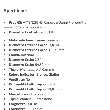
Specifiche:
Prop 65:
ATTENZIONE: Cancro e Danni Riproduttivi -
www.p65warnings.ca.gov
Diametro Filettatura:
1.51 IN
Materiale Guarnizione:
Gomma
Diametro Esterno Corpo:
3,18 in
Diametro Esterno Corpo:
80,77 mm
Forma:
Rotondo
Diametro Collo:
2,54 in
Diametro Collo:
64,52 mm
Tipo di Montaggio:
A Camme
Colore Indicatori Bianco, Giallo:
Ventilato:
No
Profondità Collo Tappo:
0,40 in
Profondità Collo Tappo:
10,16 mm
Marcature indicatrici:
Sì
Tipo di camma:
A pressione
Larghezza:
3.18 in
Larghezza:
80.77 mm