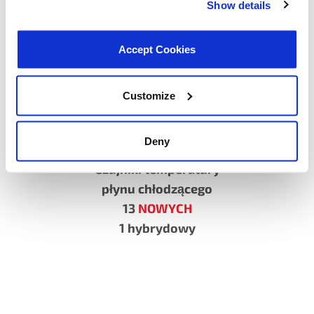
Show details
Accept Cookies
Customize
CH3099
VIO: 1 118 318 (US)
Deny
72 297 (CA)
Czujniki temperatury
płynu chłodzącego
13
NOWYCH
1 hybrydowy