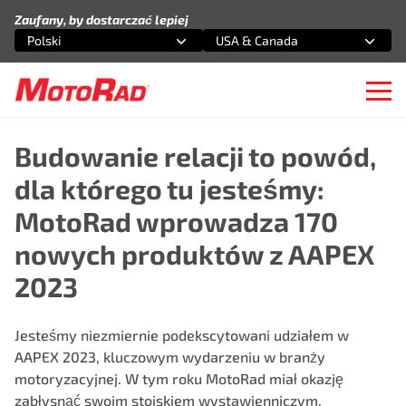
Przejdź do treści
Zaufany, by dostarczać lepiej
Polski
USA & Canada
Wybierz opcję
Wybierz opcję
Ope
Budowanie relacji to powód,
dla którego tu jesteśmy:
MotoRad wprowadza 170
nowych produktów z AAPEX
2023
Jesteśmy niezmiernie podekscytowani udziałem w
AAPEX 2023, kluczowym wydarzeniu w branży
motoryzacyjnej. W tym roku MotoRad miał okazję
zabłysnąć swoim stoiskiem wystawienniczym,