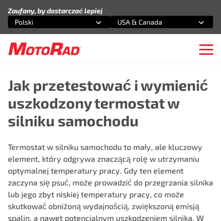
Przejdź do treści
Zaufany, by dostarczać lepiej
Polski
USA & Canada
Wybierz opcję
Wybierz opcję
Ope
Jak przetestować i wymienić
uszkodzony termostat w
silniku samochodu
Termostat w silniku samochodu to mały, ale kluczowy
element, który odgrywa znaczącą rolę w utrzymaniu
optymalnej temperatury pracy. Gdy ten element
zaczyna się psuć, może prowadzić do przegrzania silnika
lub jego zbyt niskiej temperatury pracy, co może
skutkować obniżoną wydajnością, zwiększoną emisją
spalin, a nawet potencjalnym uszkodzeniem silnika. W