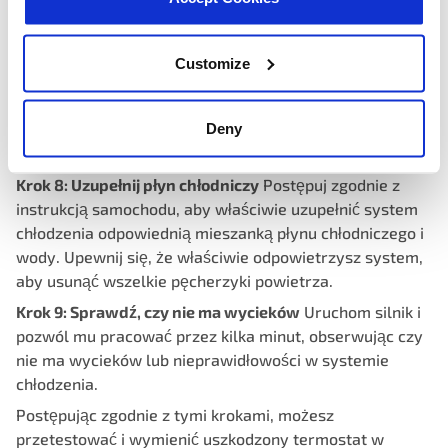
Ponownie przymocuj obudowę termostatu i dokręć
śruby.
Ponownie podłącz górny wąż chłodnicy i zabezpiecz go
Customize
zaciskiem.
Deny
ZNAJDŹ SWÓJ TERMOSTAT – KLIKNIJ TUTAJ
Krok 8: Uzupełnij płyn chłodniczy
Postępuj zgodnie z
instrukcją samochodu, aby właściwie uzupełnić system
chłodzenia odpowiednią mieszanką płynu chłodniczego i
wody. Upewnij się, że właściwie odpowietrzysz system,
aby usunąć wszelkie pęcherzyki powietrza.
Krok 9: Sprawdź, czy nie ma wycieków
Uruchom silnik i
pozwól mu pracować przez kilka minut, obserwując czy
nie ma wycieków lub nieprawidłowości w systemie
chłodzenia.
Postępując zgodnie z tymi krokami, możesz
przetestować i wymienić uszkodzony termostat w