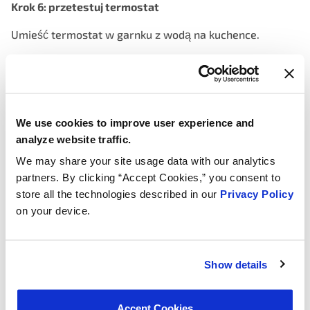
Krok 6: przetestuj termostat
Umieść termostat w garnku z wodą na kuchence.
Włącz ogrzewanie i użyj termometru do monitorowania
temperatury wody.
Gdy woda się nagrzewa, obserwuj termostat. Powinien
zacząć się otwierać w okolicach określonej temperatury
We use cookies to improve user experience and
(zwykle oznaczonej na termostacie). Jeśli się nie otwiera
analyze website traffic.
lub otwiera zbyt wcześnie, jest uszkodzony i wymaga
We may share your site usage data with our analytics
wymiany.
partners. By clicking “Accept Cookies,” you consent to
store all the technologies described in our
Privacy Policy
Krok 7: wymień termostat
on your device.
Oczyść stary materiał uszczelniający z obudowy
termostatu i bloku silnika.
Show details
Zainstaluj nowy termostat, upewniając się, że orientacja
jest prawidłowa.
Accept Cookies