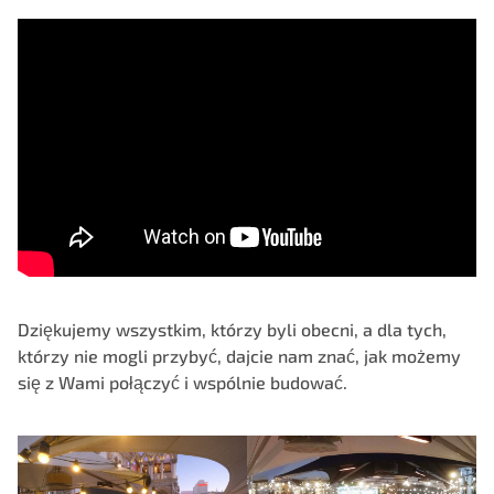
Dziękujemy wszystkim, którzy byli obecni, a dla tych,
którzy nie mogli przybyć, dajcie nam znać,
jak możemy
się z Wami połączyć
i wspólnie budować.