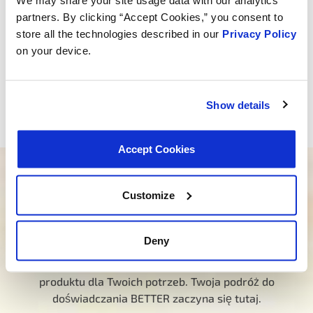
We may share your site usage data with our analytics
partners. By clicking “Accept Cookies,” you consent to
store all the technologies described in our
Privacy Policy
on your device.
Show details
Accept Cookies
Potrzebujesz pomocy w znalezieniu
Customize
odpowiedniego produktu?
Nasz oddany zespół jest tutaj, aby poprowadzić Cię
Deny
we właściwym kierunku. Kliknij poniżej i daj nam
znać, jak możemy Ci pomóc w znalezieniu idealnego
produktu dla Twoich potrzeb. Twoja podróż do
doświadczania BETTER zaczyna się tutaj.