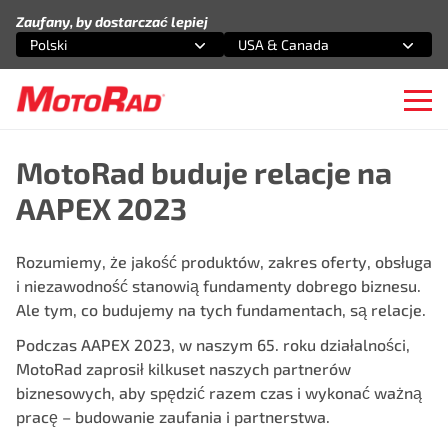
Przejdź do treści
Zaufany, by dostarczać lepiej
Polski
USA & Canada
Wybierz opcję
Wybierz opcję
Ope
MotoRad buduje relacje na
AAPEX 2023
Rozumiemy, że jakość produktów, zakres oferty, obsługa
i niezawodność stanowią fundamenty dobrego biznesu.
Ale tym, co budujemy na tych fundamentach, są relacje.
Podczas
AAPEX 2023
, w naszym 65. roku działalności,
MotoRad zaprosił kilkuset naszych partnerów
biznesowych, aby spędzić razem czas i wykonać ważną
pracę – budowanie zaufania i partnerstwa.