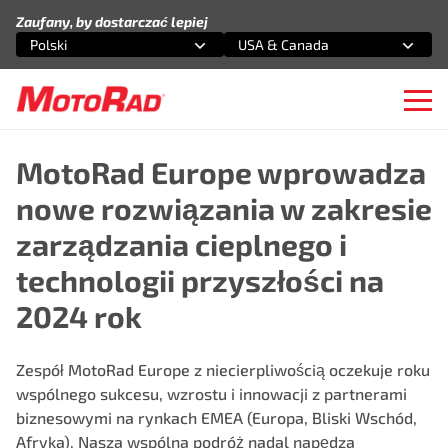
Przejdź do treści
Zaufany, by dostarczać lepiej
Polski
USA & Canada
Wybierz opcję
Wybierz opcję
Ope
MotoRad Europe wprowadza
nowe rozwiązania w zakresie
zarządzania cieplnego i
technologii przyszłości na
2024 rok
Zespół MotoRad Europe z niecierpliwością oczekuje roku
wspólnego sukcesu, wzrostu i innowacji z partnerami
biznesowymi na rynkach EMEA (Europa, Bliski Wschód,
Afryka). Nasza wspólna podróż nadal napędza