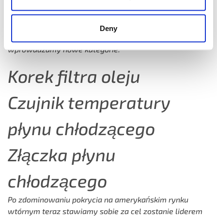
WPROWADZAMY NOWE KATEGORIE!
Deny
Z przyjemnością ogłaszamy, że w 2024 roku
wprowadzamy nowe kategorie:
Korek filtra oleju
Czujnik temperatury
płynu chłodzącego
Złączka płynu
chłodzącego
Po zdominowaniu pokrycia na amerykańskim rynku
wtórnym
teraz stawiamy sobie za cel zostanie liderem