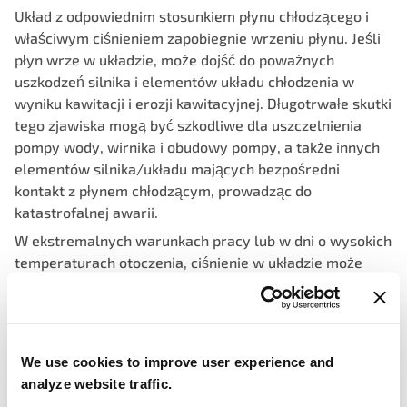
Układ z odpowiednim stosunkiem płynu chłodzącego i
właściwym ciśnieniem zapobiegnie wrzeniu płynu. Jeśli
płyn wrze w układzie, może dojść do poważnych
uszkodzeń silnika i elementów układu chłodzenia w
wyniku kawitacji i erozji kawitacyjnej. Długotrwałe skutki
tego zjawiska mogą być szkodliwe dla uszczelnienia
pompy wody, wirnika i obudowy pompy, a także innych
elementów silnika/układu mających bezpośredni
kontakt z płynem chłodzącym, prowadząc do
katastrofalnej awarii.
W ekstremalnych warunkach pracy lub w dni o wysokich
temperaturach otoczenia, ciśnienie w układzie może
osiągnąć wartości powyżej projektowanych lub
pożądanych poziomów. Jeśli ciśnienie w układzie
przekroczy maksymalne dopuszczalne ciśnienie, korek
ciśnieniowy uwolni ciśnienie, aby utrzymać projektowe
We use cookies to improve user experience and
ciśnienie układu. Zbiornik wyrównawczy jest
analyze website traffic.
rezerwuarem do przechwytywania wypływu płynu