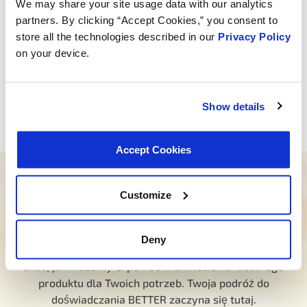
We may share your site usage data with our analytics
chłodzącego podczas uwalniania ciśnienia z korka
partners. By clicking “Accept Cookies,” you consent to
ciśnieniowego chłodnicy. Zapobiega to przedostawaniu
store all the technologies described in our
Privacy Policy
się wypuszczonego płynu chłodzącego do środowiska i
on your device.
przechwytuje go w celu uzupełnienia układu. Gdy
temperatura płynu i ciśnienie w układzie spadną,
powstaje podciśnienie, które wciąga wcześniej
wypuszczoną objętość płynu ze zbiornika
Show details
wyrównawczego z powrotem do układu.
Accept Cookies
Potrzebujesz pomocy w znalezieniu
Customize
odpowiedniego produktu?
Nasz oddany zespół jest tutaj, aby poprowadzić Cię
Deny
we właściwym kierunku. Kliknij poniżej i daj nam
znać, jak możemy Ci pomóc w znalezieniu idealnego
produktu dla Twoich potrzeb. Twoja podróż do
doświadczania BETTER zaczyna się tutaj.