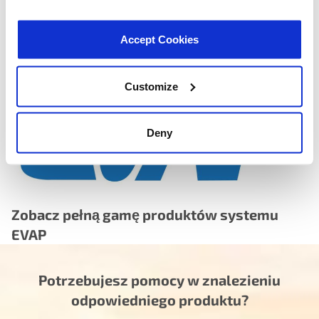
Cycle life tested beyond OEM service intervals — motor
and diaphragm assembly validated to exceed original
equipment durability expectations, reducing the risk of
Accept Cookies
premature re-failure
Customize
Deny
Zobacz pełną gamę produktów systemu
EVAP
Potrzebujesz pomocy w znalezieniu
odpowiedniego produktu?