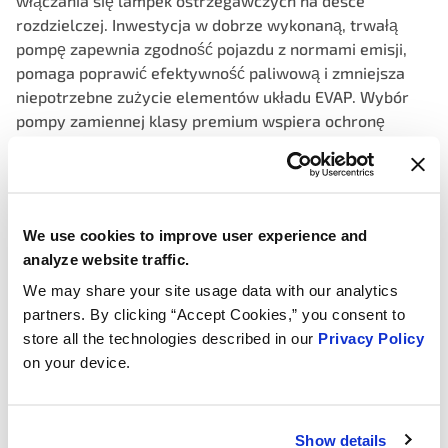
włączania się lampek ostrzegawczych na desce
rozdzielczej. Inwestycja w dobrze wykonaną, trwałą
pompę zapewnia zgodność pojazdu z normami emisji,
pomaga poprawić efektywność paliwową i zmniejsza
niepotrzebne zużycie elementów układu EVAP. Wybór
pompy zamiennej klasy premium wspiera ochronę
środowiska, optymalizuje funkcjonalność systemu i
zapewnia płynne działanie pojazdu.
Consistent, precise vacuum, ensuring accurate
We use cookies to improve user experience and
identification of leaks for enhanced vehicle
analyze website traffic.
performance, fewer false fails
We may share your site usage data with our analytics
Stable monitor feedback using integrated sensors that
partners. By clicking “Accept Cookies,” you consent to
continuously monitor pressure levels, allowing for
store all the technologies described in our
Privacy Policy
immediate detection of any leaks or malfunctions
on your device.
Pump output validated to OEM pressure specification on
every unit to hit precise pressure threshold required to
trigger leak detection switch accurately
Show details