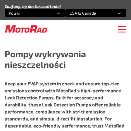
Przejdź do treści
Zaufany, by dostarczać lepiej
Polski
USA & Canada
Wybierz opcję
Wybierz opcję
Ope
Pompy wykrywania
nieszczelności
Keep your EVAP system in check and ensure top-tier
emissions control with MotoRad’s high-performance
Leak Detection Pumps. Built for accuracy and
durability, these Leak Detection Pumps offer reliable
performance, compliance with strict emission
standards, and simple, direct fit installation. For
dependable, eco-friendly performance, trust MotoRad