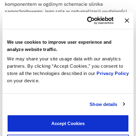
komponentem w ogólnym schemacie silnika
samochodowego, jego rola w optymalizacji wydajności
silnika, efektywności paliwowej i redukcji emisji nie
może być niedoceniana. Zapewnienie, że termostat
Twojego pojazdu jest w dobrym stanie technicznym i
wymieniany w razie potrzeby, może przyczynić się do
We use cookies to improve user experience and
płynniejszej pracy silnika, lepszej ekonomii paliwa i
analyze website traffic.
mniejszego śladu środowiskowego. W miarę jak
We may share your site usage data with our analytics
technologia motoryzacyjna nadal się rozwija, termostat
partners. By clicking “Accept Cookies,” you consent to
pozostaje kluczowym graczem w dążeniu do bardziej
store all the technologies described in our
Privacy Policy
efektywnych i przyjaznych środowisku pojazdów.
on your device.
Automotive Thermostats
Show details
Accept Cookies