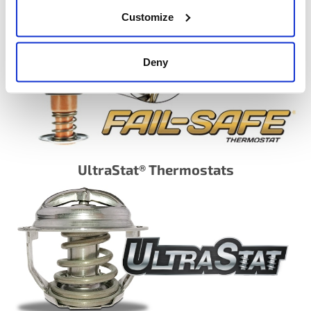
Fail-Safe® Thermostats
Customize
Deny
UltraStat® Thermostats