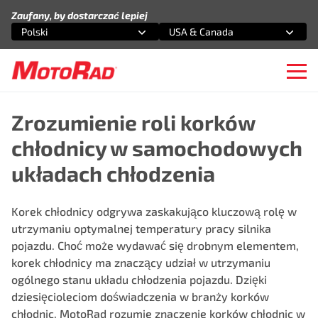
Przejdź do treści
Zaufany, by dostarczać lepiej
Polski
USA & Canada
Wybierz opcję
Wybierz opcję
Ope
Zrozumienie roli korków
chłodnicy w samochodowych
układach chłodzenia
Korek chłodnicy odgrywa zaskakująco kluczową rolę w
utrzymaniu optymalnej temperatury pracy silnika
pojazdu. Choć może wydawać się drobnym elementem,
korek chłodnicy
ma znaczący udział w utrzymaniu
ogólnego stanu układu chłodzenia pojazdu. Dzięki
dziesięcioleciom doświadczenia w branży korków
chłodnic, MotoRad rozumie znaczenie korków chłodnic w