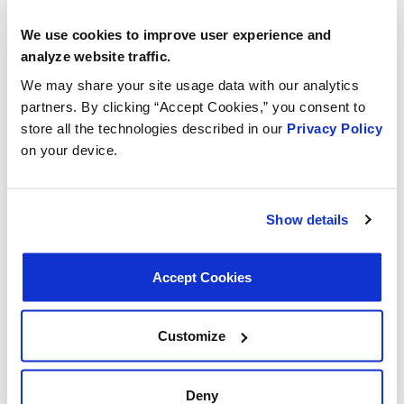
Niektóre korki chłodnicy posiadają również dodatkowy
zawór, który pozwala na powrót płynu chłodzącego do
We use cookies to improve user experience and
systemu ze zbiornika przelewowego lub
analyze website traffic.
wyrównawczego, gdy silnik stygnie. Ta recyrkulacja
We may share your site usage data with our analytics
pomaga utrzymać odpowiedni poziom płynu
partners. By clicking “Accept Cookies,” you consent to
chłodzącego w systemie, zmniejszając ryzyko
store all the technologies described in our
Privacy Policy
powstawania kieszeni powietrznych i zapewniając stałą
on your device.
wydajność chłodzenia.
Wybór odpowiedniego korka chłodnicy
Show details
Teraz, gdy rozumiemy kluczowe funkcje korka chłodnicy,
jasne jest, że wybór odpowiedniego korka dla Twojego
pojazdu jest niezbędny. Przy wymianie korka chłodnicy,
Accept Cookies
kluczowe jest wybranie takiego, który odpowiada
specyfikacjom zalecanym przez OE (oryginalnego
producenta) pojazdu. Użycie niewłaściwego korka
Customize
chłodnicy, o złym ciśnieniu znamionowym lub bez
niezbędnych funkcji, może prowadzić do problemów z
Deny
układem chłodzenia, w tym przegrzewania i wycieków