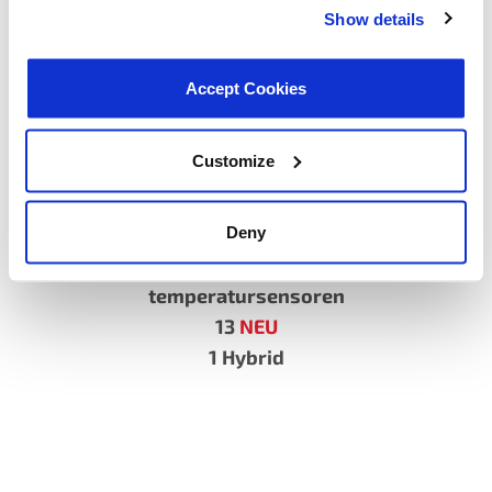
Show details
Accept Cookies
Customize
CH3099
VIO: 1.118.318 (US)
72.297 (CA)
Deny
Kühlmittel
temperatursensoren
13
NEU
1 Hybrid