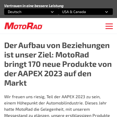
Zum Inhalt springen
Vertrauen in eine bessere Leistung
Deutsch
USA & Canada
Wählen Sie eine Option
Wählen Sie eine Option
Ope
Der Aufbau von Beziehungen
ist unser Ziel: MotoRad
bringt 170 neue Produkte von
der AAPEX 2023 auf den
Markt
Wir freuen uns riesig, Teil der AAPEX 2023 zu sein,
einem Höhepunkt der Automobilindustrie. Dieses Jahr
hatte MotoRad die Gelegenheit, mit unserem
Messestand zu glänzen, unsere erstklassigen Produkte