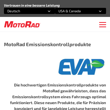
Zum Inhalt springen
Vertrauen in eine bessere Leistung
Deutsch
USA & Canada
Wählen Sie eine Option
Wählen Sie eine Option
Ope
MotoRad Emissionskontrollprodukte
Die hochwertigen Emissionskontrollprodukte von
MotoRad gewährleisten, dass das
Emissionskontrollsystem eines Fahrzeugs optimal
funktioniert. Diese neuen Produkte, die für Präzision
konzipiert und für langlebige Leistung hergestellt