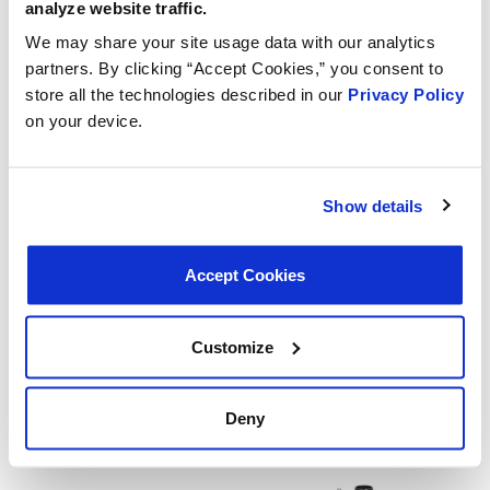
analyze website traffic.
Verbessert die Gesamtleistung des Motors durch die
Bereitstellung eines angemessenen Dampfflusses zur
We may share your site usage data with our analytics
Aufrechterhaltung des korrekten Luft-Kraftstoff-
partners. By clicking “Accept Cookies,” you consent to
Gemisches
store all the technologies described in our
Privacy Policy
on your device.
Unterstützt die Reduzierung schädlicher Emissionen und
gewährleistet die Einhaltung von Umweltvorschriften
durch die Kontrolle der Freisetzung von
Show details
Kraftstoffdämpfen in den Motor
Gewährleistet einen präzisen Betrieb durch
elektromagnetische Prinzipien zur Steuerung des
Accept Cookies
Flusses von Kraftstoffdämpfen vom Aktivkohlefilter
zum Motor
Customize
Weitere Informationen
Deny