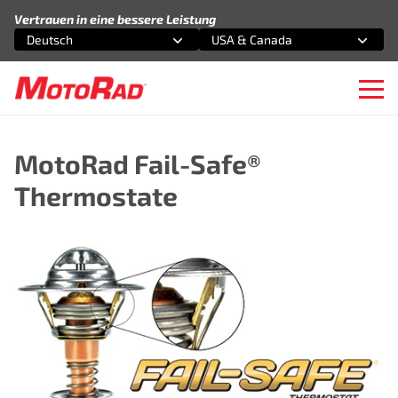
Zum Inhalt springen
Vertrauen in eine bessere Leistung
Deutsch
USA & Canada
Wählen Sie eine Option
Wählen Sie eine Option
Ope
MotoRad Fail-Safe®
Thermostate