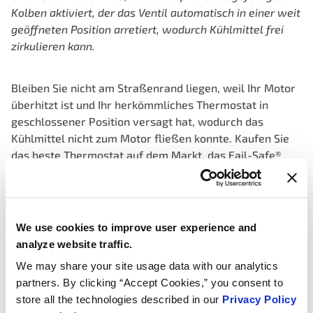
Kolben aktiviert, der das Ventil automatisch in einer
weit
geöffneten Position arretiert, wodurch Kühlmittel frei
zirkulieren kann.
Bleiben Sie nicht am Straßenrand liegen, weil Ihr Motor
überhitzt ist und Ihr herkömmliches Thermostat in
geschlossener Position versagt hat, wodurch das
Kühlmittel nicht zum Motor fließen konnte. Kaufen Sie
das beste Thermostat auf dem Markt, das Fail-Safe®
Thermostat von MotoRad®. Warum ist das Fail-Safe das
beste Thermostat? Unter normalen
Betriebstemperaturen funktioniert das Fail-Safe® auf
die gleiche Weise wie ein herkömmliches Thermostat.
We use cookies to improve user experience and
Wenn Ihr Fahrzeug jedoch aufgrund eines defekten Teils
analyze website traffic.
des Kühlsystems überhitzt, blockiert ein
We may share your site usage data with our analytics
Standardthermostat in geschlossener Position den
partners. By clicking “Accept Cookies,” you consent to
Kühlmittelfluss zum Motor. Das patentierte Fail-Safe®
store all the technologies described in our
Privacy Policy
Thermostat von Motorad ist das einzige Thermostat, das