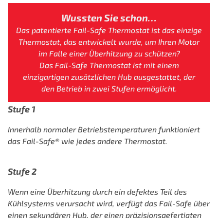
Wussten Sie schon…
Das patentierte Fail-Safe Thermostat
ist das einzige
Thermostat, das entwickelt wurde,
um Ihren Motor
im Falle einer
Überhitzung zu schützen?
Das Fail-Safe Thermostat ist mit einem
einzigartigen zusätzlichen Hub ausgestattet, der
den Betrieb
in zwei Stufen ermöglicht.
Stufe 1
Innerhalb normaler Betriebstemperaturen funktioniert
das
Fail-Safe® wie jedes andere Thermostat.
Stufe 2
Wenn eine Überhitzung durch ein defektes Teil des
Kühlsystems verursacht wird,
verfügt das Fail-Safe über
einen sekundären Hub, der einen
präzisionsgefertigten