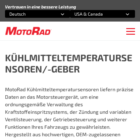
Zum Inhalt springen
Vertrauen in eine bessere Leistung
Deutsch
USA & Canada
Wählen Sie eine Option
Wählen Sie eine Option
Ope
KÜHLMITTELTEMPERATURSE
NSOREN/-GEBER
MotoRad Kühlmitteltemperatursensoren liefern präzise
Daten an das Motorsteuergerät, um eine
ordnungsgemäße Verwaltung des
Kraftstoffeinspritzsystems, der Zündung und variablen
Ventilsteuerung, der Getriebesteuerung und weiterer
Funktionen Ihres Fahrzeugs zu gewährleisten.
Hergestellt aus hochwertigen, OEM-zugelassenen