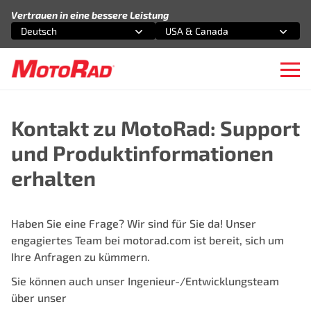
Zum Inhalt springen
Vertrauen in eine bessere Leistung
Deutsch
USA & Canada
Wählen Sie eine Option
Wählen Sie eine Option
Ope
Kontakt zu MotoRad: Support
und Produktinformationen
erhalten
Haben Sie eine Frage? Wir sind für Sie da! Unser
engagiertes Team bei motorad.com ist bereit, sich um
Ihre Anfragen zu kümmern.
Sie können auch unser Ingenieur-/Entwicklungsteam
über unser