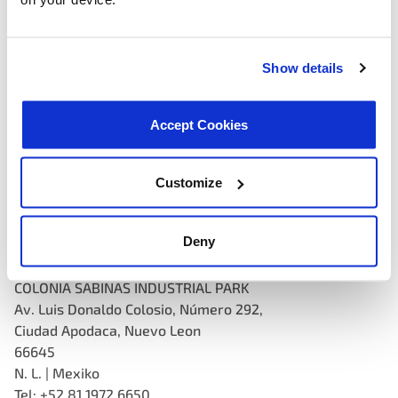
1165 Sanctuary Parkway, Suite 310,
Alpharetta, Georgia 30009
+1-678-691-2023
Show details
MOTORAD ISRAEL
– Misgav
Bar-Lev Industrial Park,
Misgav 20156, Israel
Accept Cookies
972-4-955-3232
MOTORAD GERMANY
– Deutschland
Customize
Max-Planck-Str. 6
D-50374 Erftstadt-Germany
+49-2235-430447
Deny
MOTORAD MEXICO
– Nuevo Leon
COLONIA SABINAS INDUSTRIAL PARK
Av. Luis Donaldo Colosio, Número 292,
Ciudad Apodaca, Nuevo Leon
66645
N. L. | Mexiko
Tel: +52 81 1972 6650