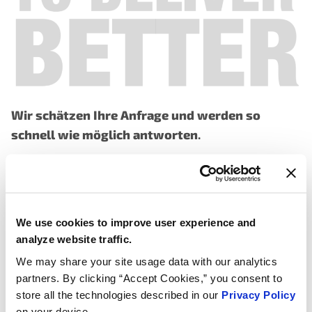
Wir schätzen Ihre Anfrage und werden so
schnell wie möglich antworten
.
Finden Sie uns weltweit an diesen Standorten:
MOTORAD USA
– Illinois
We use cookies to improve user experience and
916 Empire Street
analyze website traffic.
MT Carmel, IL 62863
Haupt: +1-888-262-4153
We may share your site usage data with our analytics
Technik: +1-866-690-4357
partners. By clicking “Accept Cookies,” you consent to
store all the technologies described in our
Privacy Policy
MOTORAD USA
– Georgia
on your device.