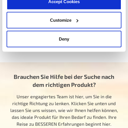
Accept Cookies
Sie können unseren Online-Thermostatkatalog und
Teilefinder für Fahrzeugaustausch und Querverweise zu
Customize
Teilenummern mit Herstellerartikelnummern und
Lieferantencodes nutzen, um den richtigen
Thermostaten für Ihr Fahrzeug zu finden.
Deny
Finden Sie Ihren Thermostaten
Brauchen Sie Hilfe bei der Suche nach
dem richtigen Produkt?
Unser engagiertes Team ist hier, um Sie in die
richtige Richtung zu lenken. Klicken Sie unten und
lassen Sie uns wissen, wie wir Ihnen helfen können,
das ideale Produkt für Ihren Bedarf zu finden. Ihre
Reise zu BESSEREN Erfahrungen beginnt hier.