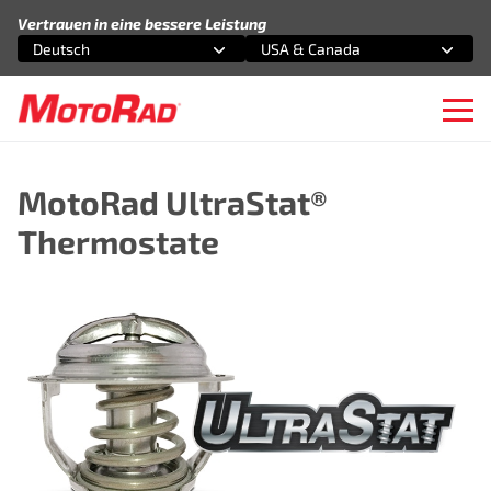
Zum Inhalt springen
Vertrauen in eine bessere Leistung
Deutsch
USA & Canada
Wählen Sie eine Option
Wählen Sie eine Option
Ope
MotoRad UltraStat®
Thermostate