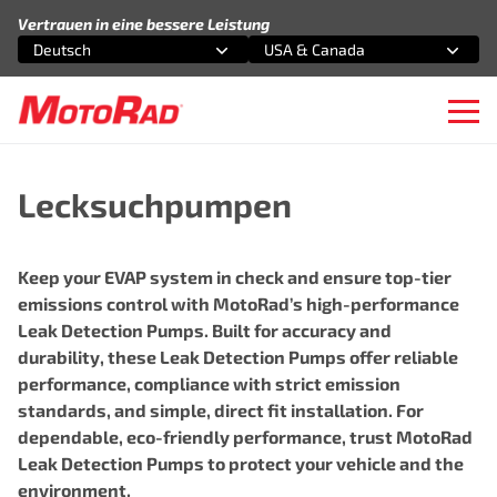
Zum Inhalt springen
Vertrauen in eine bessere Leistung
Deutsch
USA & Canada
Wählen Sie eine Option
Wählen Sie eine Option
Ope
Lecksuchpumpen
Keep your EVAP system in check and ensure top-tier
emissions control with MotoRad’s high-performance
Leak Detection Pumps. Built for accuracy and
durability, these Leak Detection Pumps offer reliable
performance, compliance with strict emission
standards, and simple, direct fit installation. For
dependable, eco-friendly performance, trust MotoRad
Leak Detection Pumps to protect your vehicle and the
environment.