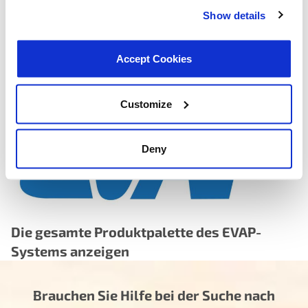
trigger leak detection switch accurately
Show details
Cycle life tested beyond OEM service intervals — motor
and diaphragm assembly validated to exceed original
Accept Cookies
equipment durability expectations, reducing the risk of
premature re-failure
Customize
Deny
Die gesamte Produktpalette des EVAP-
Systems anzeigen
Brauchen Sie Hilfe bei der Suche nach