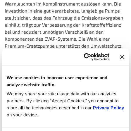
Warnleuchten im Kombiinstrument auslösen kann. Die
Investition in eine gut verarbeitete, langlebige Pumpe
stellt sicher, dass das Fahrzeug die Emissionsvorgaben
einhält, trägt zur Verbesserung der Kraftstoffeffizienz
bei und reduziert unnötigen Verschleiß an den
Komponenten des EVAP-Systems. Die Wahl einer
Premium-Ersatzpumpe unterstützt den Umweltschutz,
optimiert die Systemfunktionalität und sorgt für einen
reibungslosen Fahrzeugbetrieb.
Consistent, precise vacuum, ensuring accurate
We use cookies to improve user experience and
identification of leaks for enhanced vehicle
analyze website traffic.
performance, fewer false fails
We may share your site usage data with our analytics
Stable monitor feedback using integrated sensors that
partners. By clicking “Accept Cookies,” you consent to
continuously monitor pressure levels, allowing for
store all the technologies described in our
Privacy Policy
immediate detection of any leaks or malfunctions
on your device.
Pump output validated to OEM pressure specification on
every unit to hit precise pressure threshold required to