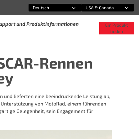
Deutsch
USA & Canada
Wählen Sie eine Option
Wählen Sie eine Option
Support und Produktinformationen
Ein Produkt
finden
ASCAR-Rennen
ey
n und lieferten eine beeindruckende Leistung ab,
te Unterstützung von MotoRad, einem führenden
igartige Gelegenheit, sein Engagement für