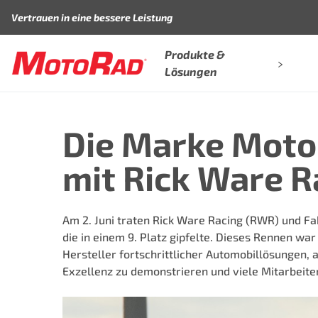
Zum Inhalt springen
Vertrauen in eine bessere Leistung
Produkte &
Lösungen
Die Marke Mot
mit Rick Ware R
Am 2. Juni traten
Rick Ware Racing
(RWR) und Fa
die in einem 9. Platz gipfelte. Dieses Rennen w
Hersteller fortschrittlicher Automobillösungen, 
Exzellenz zu demonstrieren und viele Mitarbeiter