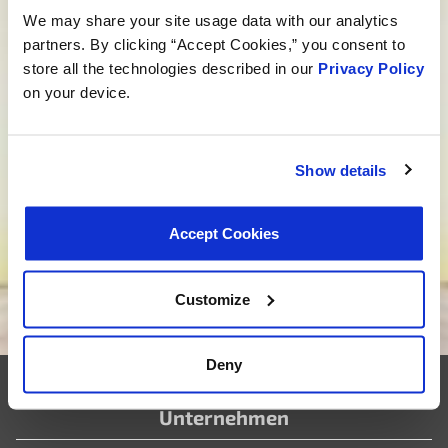
We may share your site usage data with our analytics
Sprechen Sie mit einem MotoRad Spezialisten
partners. By clicking “Accept Cookies,” you consent to
Suchen Sie eine individuelle
store all the technologies described in our
Privacy Policy
on your device.
Entwicklung?
Bei uns geht es nicht nur um Produkte, sondern um
maßgeschneiderte Lösungen, die Ihren
Show details
Bedürfnissen entsprechen. Sind Sie bereit, Ihr neues
Projekt zum Leben zu erwecken? Klicken Sie unten,
Accept Cookies
und lassen Sie uns gemeinsam auf die Reise der
individuellen Produktentwicklung gehen.
Customize
Wir möchten Ihr Lieferant sein
Deny
Unternehmen