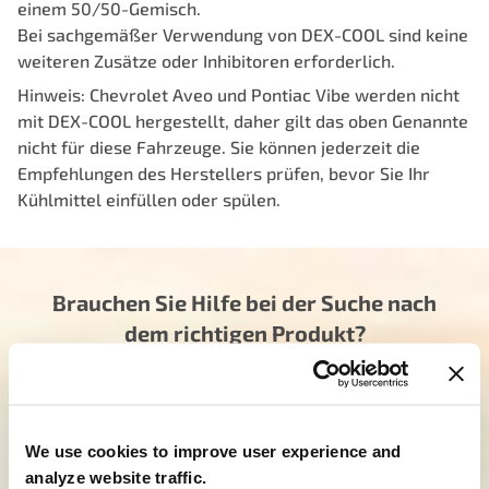
einem 50/50-Gemisch.
Bei sachgemäßer Verwendung von DEX-COOL sind keine
weiteren Zusätze oder Inhibitoren erforderlich.
Hinweis: Chevrolet Aveo und Pontiac Vibe werden nicht
mit DEX-COOL hergestellt, daher gilt das oben Genannte
nicht für diese Fahrzeuge. Sie können jederzeit die
Empfehlungen des Herstellers prüfen, bevor Sie Ihr
Kühlmittel einfüllen oder spülen.
Brauchen Sie Hilfe bei der Suche nach
dem richtigen Produkt?
Unser engagiertes Team ist hier, um Sie in die
richtige Richtung zu lenken. Klicken Sie unten und
lassen Sie uns wissen, wie wir Ihnen helfen können,
We use cookies to improve user experience and
das ideale Produkt für Ihren Bedarf zu finden. Ihre
analyze website traffic.
Reise zu BESSEREN Erfahrungen beginnt hier.