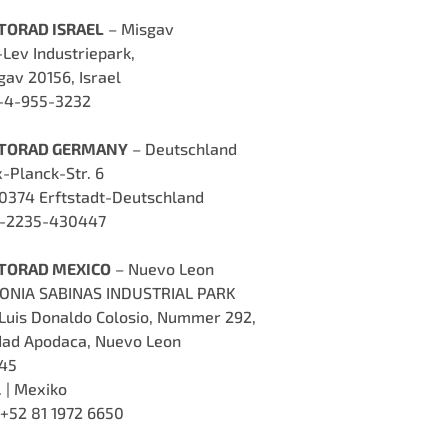
ORAD ISRAEL
– Misgav
-Lev Industriepark,
gav 20156, Israel
-4-955-3232
TORAD GERMANY
– Deutschland
-Planck-Str. 6
0374 Erftstadt-Deutschland
-2235-430447
TORAD MEXICO
– Nuevo Leon
ONIA SABINAS INDUSTRIAL PARK
 Luis Donaldo Colosio, Nummer 292,
dad Apodaca, Nuevo Leon
45
. | Mexiko
 +52 81 1972 6650