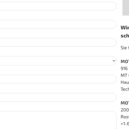
Wir
sch
Sie
MO
916
MT 
Hau
Tec
MO
200
Ros
+1-