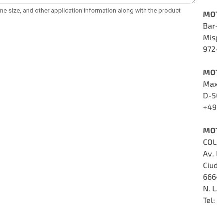
MOT
Bar
Mis
972
MO
Max
D-5
+49
MO
COL
Av.
Ciu
666
N. L
Tel: