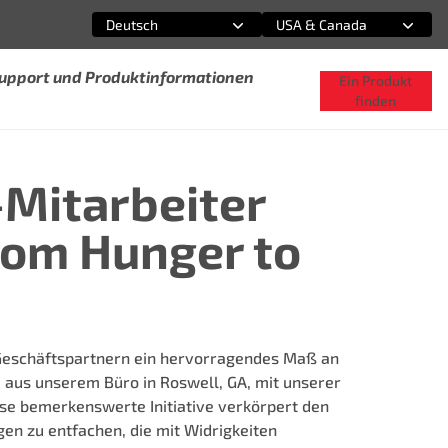
Deutsch
USA & Canada
Wählen Sie eine Option
Wählen Sie eine Option
Support und Produktinformationen
Ein Produkt
finden
Mitarbeiter
rom Hunger to
n Geschäftspartnern ein hervorragendes Maß an
am aus unserem Büro in Roswell, GA, mit unserer
se bemerkenswerte Initiative verkörpert den
gen zu entfachen, die mit Widrigkeiten