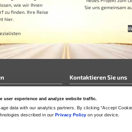
neues Projekt zum Le
issen, wie wir Ihnen
Sie uns gemeinsam auf
f zu finden. Ihre Reise
t hier.
W
ezialisten
en
Kontaktieren Sie uns
info@motoradusa.com
 user experience and analyze website traffic.
rtikel Whitepaper
+1-888-262-4153
& Pressemitteilungen
ge data with our analytics partners. By clicking “Accept Cooki
echnologies described in our
Privacy Policy
on your device.