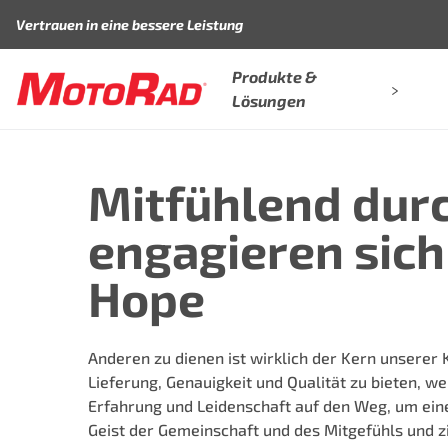
Zum Inhalt springen
Vertrauen in eine bessere Leistung
Produkte &
Lösungen
Mitfühlend dur
engagieren sich
Hope
Anderen zu dienen ist wirklich der Kern unserer
Lieferung, Genauigkeit und Qualität zu bieten, w
Erfahrung und Leidenschaft auf den Weg, um ein
Geist der Gemeinschaft und des Mitgefühls und zi