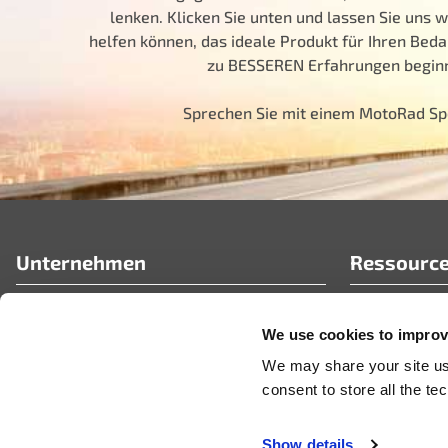
lenken. Klicken Sie unten und lassen Sie uns w
helfen können, das ideale Produkt für Ihren Bedar
zu BESSEREN Erfahrungen beginn
Sprechen Sie mit einem MotoRad Sp
Unternehmen
Ressourc
Wer wir sind
FAQ’s
We use cookies to improve
Motorrad-Partnerportal
Technische A
Karrieremöglichkeiten
Neuigkeiten 
We may share your site usa
Videos
consent to store all the t
Show details