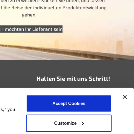
ben zu erwecken? Klicken Sie unten, und lassen
 die Reise der individuellen Produktentwicklung
gehen.
ir möchten Ihr Lieferant sein
Halten Sie mit uns Schritt!
Abonnieren Sie unsere Nachrichten!
Accept Cookies
es,” you
Customize