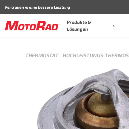
Zum Inhalt springen
Vertrauen in eine bessere Leistung
Produkte &
Lösungen
THERMOSTAT
-
HOCHLEISTUNGS-THERMOS