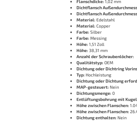
Flanschdicke:
1,02 mm
Dichtflansch Außendurchmess
Dichtflansch Außendurchmess
Material:
Edelstahl
Material:
Copper
Farbe:
Silber
Farbe:
Messing
Höhe:
1,51 Zoll
Höhe:
38,31 mm
Anzahl der Schraubenlöcher:
Qualitätstyp:
OEM
Dichtung oder Dichtring Vorins
Typ:
Hochleistung
Dichtung oder Dichtung erford
MAP-gesteuert:
Nein
Dichtungsmenge:
0
Entlüftungsbohrung mit Kugel
Höhe zwischen Flanschen:
1.04
Höhe zwischen Flanschen:
26.
Dichtung enthalten:
Nein