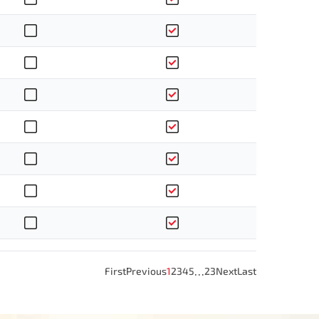
…
First
Previous
1
2
3
4
5
23
Next
Last