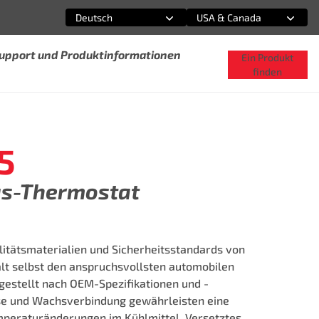
Deutsch
USA & Canada
Wählen Sie eine Option
Wählen Sie eine Option
Support und Produktinformationen
Ein Produkt
finden
5
gs-Thermostat
itätsmaterialien und Sicherheitsstandards von
lt selbst den anspruchsvollsten automobilen
estellt nach OEM-Spezifikationen und -
e und Wachsverbindung gewährleisten eine
mperaturänderungen im Kühlmittel. Versetztes