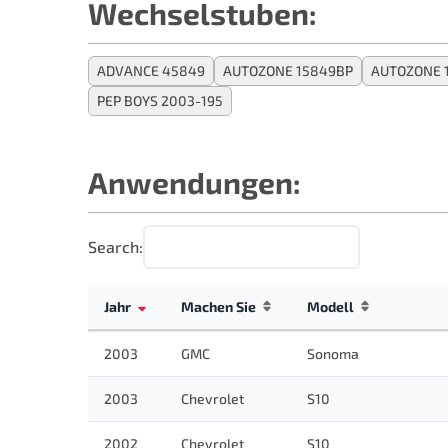
Wechselstuben:
ADVANCE 45849
AUTOZONE 15849BP
AUTOZONE 
PEP BOYS 2003-195
Anwendungen:
Search:
Jahr
Machen Sie
Modell
2003
GMC
Sonoma
2003
Chevrolet
S10
2002
Chevrolet
S10