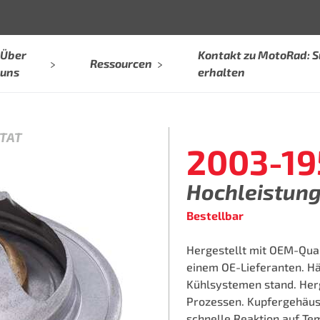
Über
Kontakt zu MotoRad: 
Ressourcen
uns
erhalten
TAT
2003-19
Hochleistun
Bestellbar
Hergestellt mit OEM-Qual
einem OE-Lieferanten. Hä
Kühlsystemen stand. Herg
Prozessen. Kupfergehäus
schnelle Reaktion auf Te