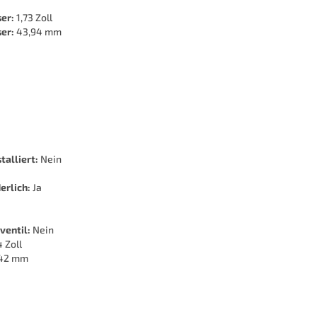
er:
1,73 Zoll
er:
43,94 mm
talliert:
Nein
erlich:
Ja
ventil:
Nein
 Zoll
42 mm