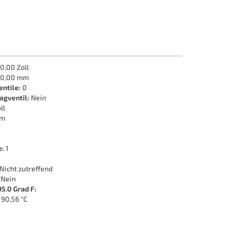
0,00 Zoll
0,00 mm
entile:
0
agventil:
Nein
ll
mm
e:
1
Nicht zutreffend
Nein
5.0 Grad F:
90,56 °C