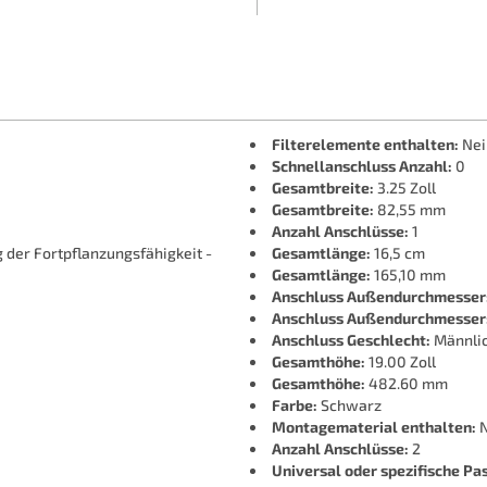
Filterelemente enthalten:
Nei
Schnellanschluss Anzahl:
0
Gesamtbreite:
3.25 Zoll
Gesamtbreite:
82,55 mm
Anzahl Anschlüsse:
1
er Fortpflanzungsfähigkeit -
Gesamtlänge:
16,5 cm
Gesamtlänge:
165,10 mm
Anschluss Außendurchmesser
Anschluss Außendurchmesser
Anschluss Geschlecht:
Männli
Gesamthöhe:
19.00 Zoll
Gesamthöhe:
482.60 mm
Farbe:
Schwarz
Montagematerial enthalten:
N
Anzahl Anschlüsse:
2
Universal oder spezifische Pa