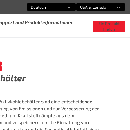
Deutsch
USA & Canada
Wählen Sie eine Option
Wählen Sie eine Option
Support und Produktinformationen
Ein Produkt
finden
3
hälter
 Aktivkohlebehälter sind eine entscheidende
ung von Emissionen und zur Verbesserung der
kelt, um Kraftstoffdämpfe aus dem
n und zu speichern, um die Einhaltung von
währleisten und die Gesamtkraftstoffeffizienz