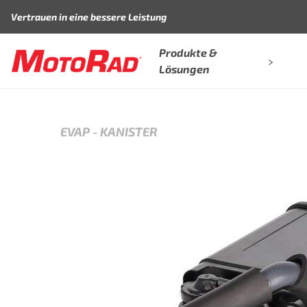
Zum Inhalt springen
Vertrauen in eine bessere Leistung
Produkte &
Lösungen
EVAP
-
KANISTER