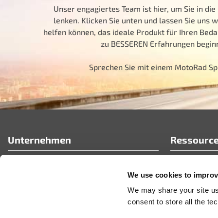
Unser engagiertes Team ist hier, um Sie in die 
lenken. Klicken Sie unten und lassen Sie uns w
helfen können, das ideale Produkt für Ihren Bedar
zu BESSEREN Erfahrungen beginn
Sprechen Sie mit einem MotoRad Sp
Unternehmen
Ressourc
Wer wir sind
FAQ’s
We use cookies to improve
Motorrad-Partnerportal
Technische A
Karrieremöglichkeiten
Neuigkeiten 
We may share your site usa
Videos
consent to store all the t