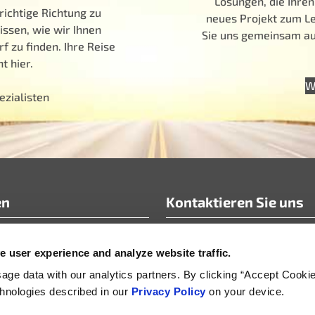
Lösungen, die Ihren
richtige Richtung zu
neues Projekt zum Le
issen, wie wir Ihnen
Sie uns gemeinsam auf
f zu finden. Ihre Reise
t hier.
W
ezialisten
en
Kontaktieren Sie uns
info@motoradusa.com
 user experience and analyze website traffic.
rtikel Whitepaper
+1-888-262-4153
& Pressemitteilungen
ge data with our analytics partners. By clicking “Accept Cooki
echnologies described in our
Privacy Policy
on your device.