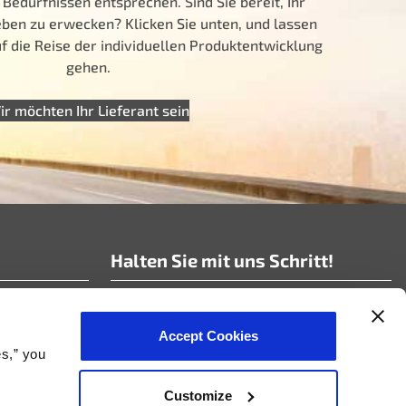
 Bedürfnissen entsprechen. Sind Sie bereit, Ihr
ben zu erwecken? Klicken Sie unten, und lassen
 die Reise der individuellen Produktentwicklung
gehen.
ir möchten Ihr Lieferant sein
Halten Sie mit uns Schritt!
Abonnieren Sie unsere Nachrichten!
Accept Cookies
es,” you
Customize