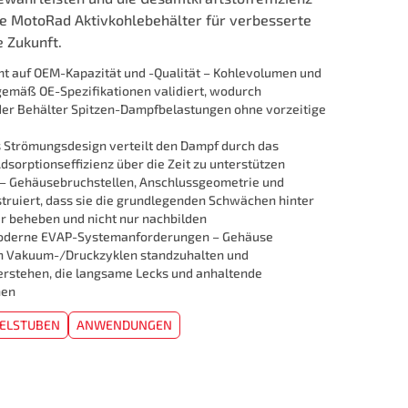
e MotoRad Aktivkohlebehälter für verbesserte
e Zukunft.
mt auf OEM-Kapazität und -Qualität – Kohlevolumen und
gemäß OE-Spezifikationen validiert, wodurch
 der Behälter Spitzen-Dampfbelastungen ohne vorzeitige
 Strömungsdesign verteilt den Dampf durch das
dsorptionseffizienz über die Zeit zu unterstützen
 – Gehäusebruchstellen, Anschlussgeometrie und
truiert, dass sie die grundlegenden Schwächen hinter
r beheben und nicht nur nachbilden
moderne EVAP-Systemanforderungen – Gehäuse
en Vakuum-/Druckzyklen standzuhalten und
rstehen, die langsame Lecks und anhaltende
hen
ELSTUBEN
ANWENDUNGEN