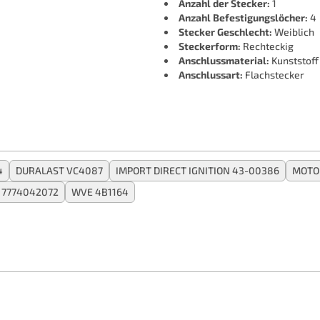
Anzahl der Stecker:
1
Anzahl Befestigungslöcher:
4
Stecker Geschlecht:
Weiblich
Steckerform:
Rechteckig
Anschlussmaterial:
Kunststoff
Anschlussart:
Flachstecker
4
DURALAST VC4087
IMPORT DIRECT IGNITION 43-00386
MOTOR
 7774042072
WVE 4B1164