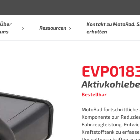
Über
Kontakt zu MotoRad: 
Ressourcen
uns
erhalten
EVP018
Aktivkohlebe
Bestellbar
MotoRad fortschrittliche
Komponente zur Reduzier
Fahrzeugleistung. Entwic
Kraftstofftank zu erfasse
Umweltvorschriften zu ge