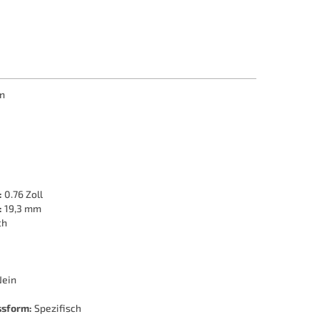
n
:
0.76 Zoll
:
19,3 mm
ch
ein
ssform:
Spezifisch