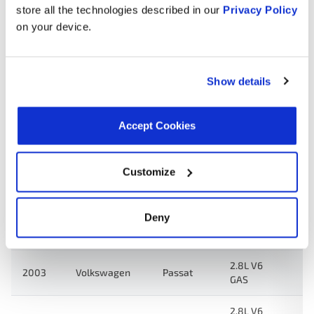
Quattro
GAS
store all the technologies described in our
Privacy Policy
on your device.
2.8L V6
2004
Volkswagen
Passat
GAS
Show details
2.7L V6
A6
2004
Audi
Turbo
Quattro
GAS
Accept Cookies
2.7L V6
Allroad
2003
Audi
Turbo
Quattro
Customize
GAS
2.7L V6
A6
Deny
2003
Audi
Turbo
Quattro
GAS
2.8L V6
2003
Volkswagen
Passat
GAS
2.8L V6