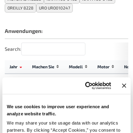
OREILLY 8228
URO URO010247
Anwendungen:
Search:
Jahr
Machen Sie
Modell
Motor
Noti
2.8L V6
2005
Volkswagen
Passat
GAS
2.7L V6
Allroad
2005
Audi
Turbo
We use cookies to improve user experience and
Quattro
GAS
analyze website traffic.
We may share your site usage data with our analytics
2.7L V6
Allroad
partners. By clicking “Accept Cookies,” you consent to
2004
Audi
Turbo