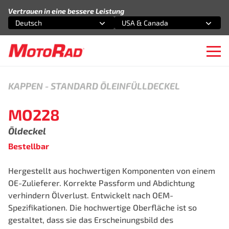
Zum Inhalt springen
Vertrauen in eine bessere Leistung
Deutsch
USA & Canada
Wählen Sie eine Option
Wählen Sie eine Option
Ope
KAPPEN
-
STANDARD ÖLEINFÜLLDECKEL
MO228
Öldeckel
Bestellbar
Hergestellt aus hochwertigen Komponenten von einem
OE-Zulieferer. Korrekte Passform und Abdichtung
verhindern Ölverlust. Entwickelt nach OEM-
Spezifikationen. Die hochwertige Oberfläche ist so
gestaltet, dass sie das Erscheinungsbild des