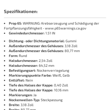
Spezifikationen:
Prop 65:
WARNUNG: Krebserzeugung und Schädigung der
Fortpflanzungsfähigkeit - www.p65warnings.ca.gov
Gewindedurchmesser:
1.51 IN
Dichtung- oder Dichtungsmaterial:
Gummi
Außendurchmesser des Gehäuses:
3,18 Zoll
Außendurchmesser des Gehäuses:
80,77 mm
Form:
Rund
Halsdurchmesser:
2,54 Zoll
Halsdurchmesser:
64,52 mm
Befestigungsart:
Nockenverriegelung
Markierungspunkte Farbe:
Weiß, Gelb
Entlüftet:
Nein
Tiefe des Halses der Kappe:
0,40 Zoll
Tiefe des Halses der Kappe:
10,16 mm
Markierungen:
Ja
Nockenwellen-Typ:
Steckpassung
Breite:
3,18 Zoll
Breite:
80,77 mm