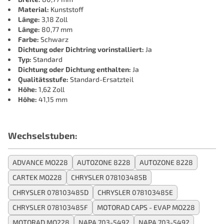
Material:
Kunststoff
Länge:
3,18 Zoll
Länge:
80,77 mm
Farbe:
Schwarz
Dichtung oder Dichtring vorinstalliert:
Ja
Typ:
Standard
Dichtung oder Dichtung enthalten:
Ja
Qualitätsstufe:
Standard-Ersatzteil
Höhe:
1,62 Zoll
Höhe:
41,15 mm
Wechselstuben:
ADVANCE MO228
AUTOZONE 8228
AUTOZONE 8228
CARTEK MO228
CHRYSLER 078103485B
CHRYSLER 078103485D
CHRYSLER 078103485E
CHRYSLER 078103485F
MOTORAD CAPS - EVAP MO228
MOTORAD MO228
NAPA 703-5492
NAPA 703-5492