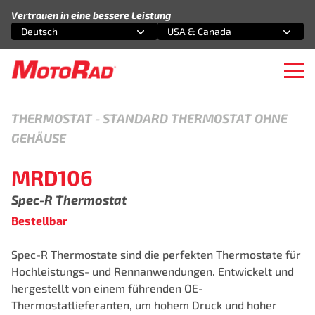
Zum Inhalt springen
Vertrauen in eine bessere Leistung
Deutsch
USA & Canada
Wählen Sie eine Option
Wählen Sie eine Option
Ope
THERMOSTAT
-
STANDARD THERMOSTAT OHNE
GEHÄUSE
MRD106
Spec-R Thermostat
Bestellbar
Spec-R️ Thermostate sind die perfekten Thermostate für
Hochleistungs- und Rennanwendungen. Entwickelt und
hergestellt von einem führenden OE-
Thermostatlieferanten, um hohem Druck und hoher