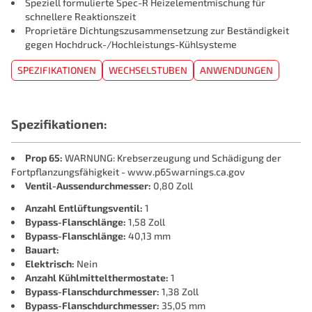
Speziell formulierte Spec-R️ Heizelementmischung für
schnellere Reaktionszeit
Proprietäre Dichtungszusammensetzung zur Beständigkeit
gegen Hochdruck-/Hochleistungs-Kühlsysteme
SPEZIFIKATIONEN
WECHSELSTUBEN
ANWENDUNGEN
Spezifikationen:
Prop 65:
WARNUNG: Krebserzeugung und Schädigung der
Fortpflanzungsfähigkeit - www.p65warnings.ca.gov
Ventil-Aussendurchmesser:
0,80 Zoll
Anzahl Entlüftungsventil:
1
Bypass-Flanschlänge:
1,58 Zoll
Bypass-Flanschlänge:
40,13 mm
Bauart:
Elektrisch:
Nein
Anzahl Kühlmittelthermostate:
1
Bypass-Flanschdurchmesser:
1,38 Zoll
Bypass-Flanschdurchmesser:
35,05 mm