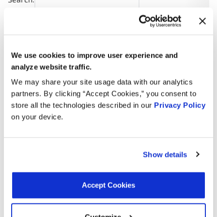
Jahr
Machen Sie
Modell
Motor
Not
3.5L V6
We use cookies to improve user experience and
Transit-
2023
Ford
Turbo
150
analyze website traffic.
GAS
We may share your site usage data with our analytics
3.3L V6
partners. By clicking “Accept Cookies,” you consent to
2023
Ford
F-150
FLEX
store all the technologies described in our
Privacy Policy
on your device.
2.7L V6
2023
Ford
Edge
Turbo
GAS
Show details
2.7L V6
2023
Ford
Bronco
Turbo
GAS
Accept Cookies
3.5L V6
Transit-
2023
Ford
Turbo
Customize