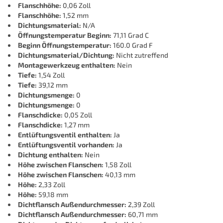
Flanschhöhe:
0,06 Zoll
Flanschhöhe:
1,52 mm
Dichtungsmaterial:
N/A
Öffnungstemperatur Beginn:
71,11 Grad C
Beginn Öffnungstemperatur:
160.0 Grad F
Dichtungsmaterial/Dichtung:
Nicht zutreffend
Montagewerkzeug enthalten:
Nein
Tiefe:
1,54 Zoll
Tiefe:
39,12 mm
Dichtungsmenge:
0
Dichtungsmenge:
0
Flanschdicke:
0,05 Zoll
Flanschdicke:
1,27 mm
Entlüftungsventil enthalten:
Ja
Entlüftungsventil vorhanden:
Ja
Dichtung enthalten:
Nein
Höhe zwischen Flanschen:
1,58 Zoll
Höhe zwischen Flanschen:
40,13 mm
Höhe:
2,33 Zoll
Höhe:
59,18 mm
Dichtflansch Außendurchmesser:
2,39 Zoll
Dichtflansch Außendurchmesser:
60,71 mm