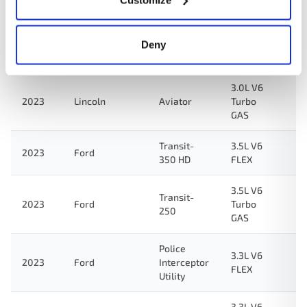
350 HD
GAS
3.3L V6
Deny
2023
Ford
F-150
GAS
3.0L V6
2023
Lincoln
Aviator
Turbo
GAS
Transit-
3.5L V6
2023
Ford
350 HD
FLEX
3.5L V6
Transit-
2023
Ford
Turbo
250
GAS
Police
3.3L V6
2023
Ford
Interceptor
FLEX
Utility
3.3L V6